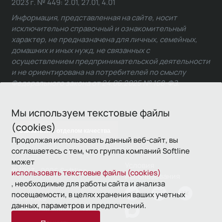
2023 г. № 449: 2.01, 27.01, 4.01
Информация, представленная на сайте, носит
исключительно справочный и ознакомительный
характер, не предназначена для личных, семейных,
домашних и иных нужд, не связанных с
осуществлением предпринимательской деятельности
и не ориентирована на потребителей по смыслу
Федерального закона от 24.06.2025 № 168-ФЗ.
Мы используем текстовые файлы
(cookies)
Связаться с отделом качества
Продолжая использовать данный веб-сайт, вы
соглашаетесь с тем, что группа компаний Softline
может
Условия
© 1993—2026 Softline
использовать текстовые файлы (cookies)
использования
, необходимые для работы сайта и анализа
посещаемости, в целях хранения ваших учетных
Политика
данных, параметров и предпочтений.
конфиденциальности