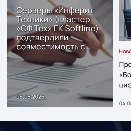
Серверы «Инферит
Техники» (кластер
«СФ Тех» ГК Softline)
подтвердили
совместимость с
Нов
решением Sharx
Storage 2.x для
Про
хранения данных
«Бо
ци
пр
05.08.2026
04.0
без
ном
«1С