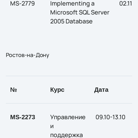
MS-2779
Implementing a
02.11-0
Microsoft SQL Server
2005 Database
Ростов-на-Дону
№
Курс
Дата
С
Управление
09.10-13.10
MS-2273
и
поддержка