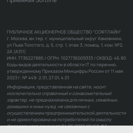
Приемная Softline
ПУБЛИЧНОЕ АКЦИОНЕРНОЕ ОБЩЕСТВО "СОФТЛАЙН"
г. Москва, вн.тер. г. муниципальный округ Хамовники,
ул Льва Толстого, д. 5, стр. 1, этаж 3, помещ. 1, ком. №2,
2А (А311)
ИНН: 7736227885 / ОГРН: 1027736009333 / ОКВЭД: 46.90
Коды видов деятельности в области IT по перечню,
утвержденному Приказом Минцифры России от 11 мая
2023 г. № 449: 2.01, 27.01, 4.01
Информация, представленная на сайте, носит
исключительно справочный и ознакомительный
характер, не предназначена для личных, семейных,
домашних и иных нужд, не связанных с
осуществлением предпринимательской деятельности
и не ориентирована на потребителей по смыслу
Федерального закона от 24.06.2025 № 168-ФЗ.