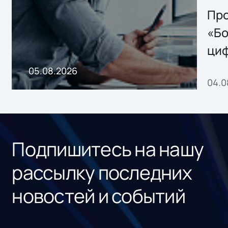
Storage 2.x для
Про
хранения данных
«Бо
ци
пр
05.08.2026
04.0
без
ном
«1С
Подпишитесь на нашу
рассылку последних
новостей и событий