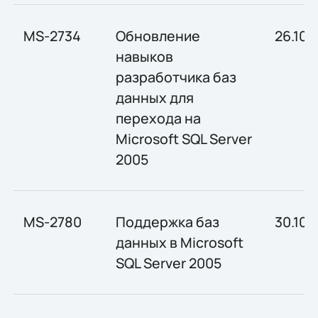
MS-2734
Обновление
26.10-
навыков
разработчика баз
данных для
перехода на
Microsoft SQL Server
2005
MS-2780
Поддержка баз
30.10-0
данных в Microsoft
SQL Server 2005