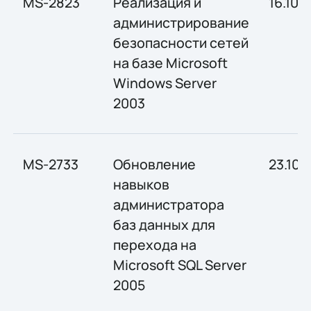
MS-2823
Реализация и
16.10-
администрирование
безопасности сетей
на базе Microsoft
Windows Server
2003
MS-2733
Обновление
23.10-
навыков
администратора
баз данных для
перехода на
Microsoft SQL Server
2005