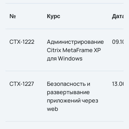
№
Курс
Дата
CTX-1222
Администрирование
09.10-
Citrix MetaFrame XP
для Windows
CTX-1227
Безопасность и
13.06
развертывание
приложений через
web