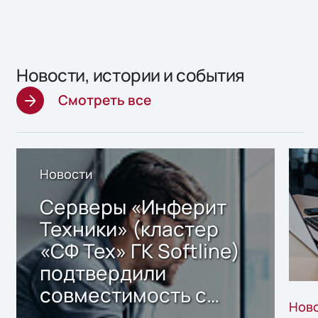
Новости, истории и события
Смотреть все
Новости
Серверы «Инферит
Техники» (кластер
«СФ Тех» ГК Softline)
подтвердили
совместимость с
Нов
решением Sharx