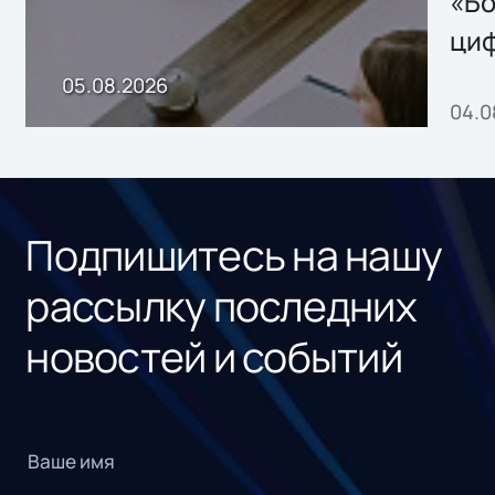
«Бо
ци
пр
05.08.2026
04.0
без
ном
«1С
Подпишитесь на нашу
рассылку последних
новостей и событий