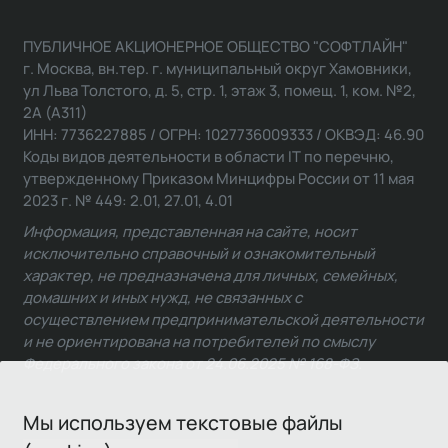
ПУБЛИЧНОЕ АКЦИОНЕРНОЕ ОБЩЕСТВО "СОФТЛАЙН"
г. Москва, вн.тер. г. муниципальный округ Хамовники,
ул Льва Толстого, д. 5, стр. 1, этаж 3, помещ. 1, ком. №2,
2А (А311)
ИНН: 7736227885 / ОГРН: 1027736009333 / ОКВЭД: 46.90
Коды видов деятельности в области IT по перечню,
утвержденному Приказом Минцифры России от 11 мая
2023 г. № 449: 2.01, 27.01, 4.01
Информация, представленная на сайте, носит
исключительно справочный и ознакомительный
характер, не предназначена для личных, семейных,
домашних и иных нужд, не связанных с
осуществлением предпринимательской деятельности
и не ориентирована на потребителей по смыслу
Федерального закона от 24.06.2025 № 168-ФЗ.
Мы используем текстовые файлы