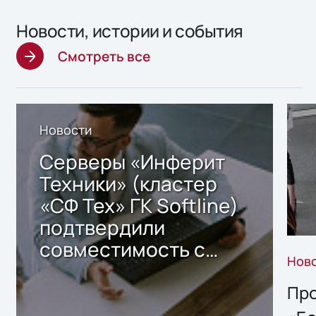
Новости, истории и события
Смотреть все
Новости
Серверы «Инферит
Техники» (кластер
«СФ Тех» ГК Softline)
подтвердили
совместимость с
Нов
решением Sharx
Storage 2.x для
Про
хранения данных