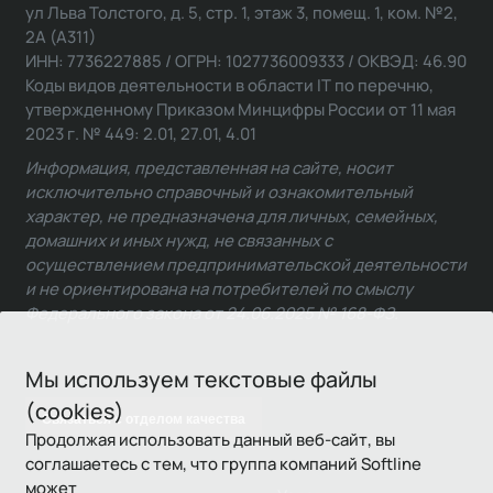
ул Льва Толстого, д. 5, стр. 1, этаж 3, помещ. 1, ком. №2,
2А (А311)
ИНН: 7736227885 / ОГРН: 1027736009333 / ОКВЭД: 46.90
Коды видов деятельности в области IT по перечню,
утвержденному Приказом Минцифры России от 11 мая
2023 г. № 449: 2.01, 27.01, 4.01
Информация, представленная на сайте, носит
исключительно справочный и ознакомительный
характер, не предназначена для личных, семейных,
домашних и иных нужд, не связанных с
осуществлением предпринимательской деятельности
и не ориентирована на потребителей по смыслу
Федерального закона от 24.06.2025 № 168-ФЗ.
Мы используем текстовые файлы
(cookies)
Связаться с отделом качества
Продолжая использовать данный веб-сайт, вы
соглашаетесь с тем, что группа компаний Softline
может