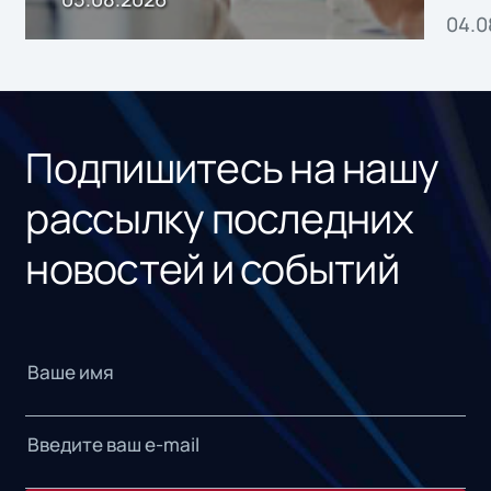
04.0
без
ном
«1С
Подпишитесь на нашу
рассылку последних
новостей и событий