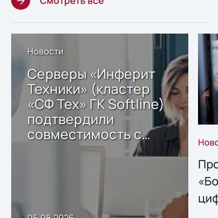
Смотреть все
Новости
Серверы «Инферит
Техники» (кластер
«СФ Тех» ГК Softline)
подтвердили
совместимость с
Нов
решением Sharx
Storage 2.x для
Про
хранения данных
«Бо
ци
пр
05.08.2026