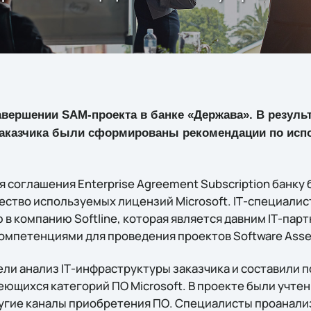
завершении
SAM
-проекта в банке «Держава». В резуль
заказчика были сформированы рекомендации по ис
 соглашения Enterprise Agreement Subscription банку
ество используемых лицензий Microsoft. IТ-специали
в компанию Softline, которая является давним IТ-пар
мпетенциями для проведения проектов Software Asse
вели анализ IТ-инфраструктуры заказчика и составили
еющихся категорий ПО Microsoft. В проекте были учте
ругие каналы приобретения ПО. Специалисты проанали