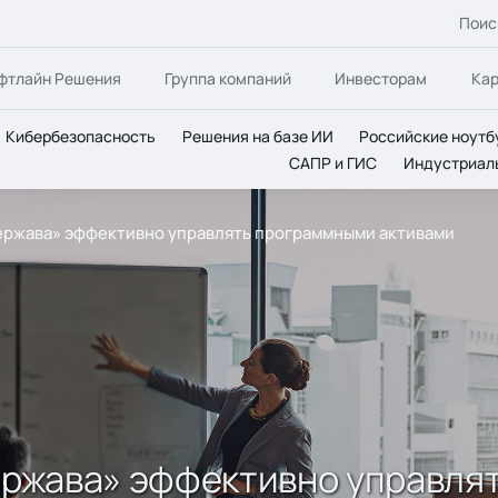
Поис
фтлайн Решения
Группа компаний
Инвесторам
Ка
Кибербезопасность
Решения на базе ИИ
Российские ноутб
САПР и ГИС
Индустриал
«Держава» эффективно управлять программными активами
Держава» эффективно управл