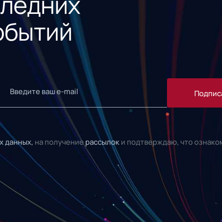
следних
обытий
Подпис
х данных,
на получение
рассылок
и подтверждаю, что ознако