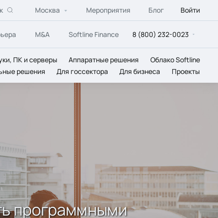
к
Москва
Мероприятия
Блог
Войти
рьера
M&A
Softline Finance
8 (800) 232-0023
уки, ПК и серверы
Аппаратные решения
Облако Softline
ьные решения
Для госсектора
Для бизнеса
Проекты
ять программными