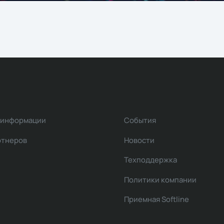
 информации
События
ртнеров
Новости
Техподдержка
Политики компании
Приемная Softline