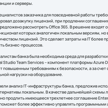
нции и серверы.
пециалистов заказчика для повседневной работы требо
ировал дозакупку лицензий, при продлении соглашения
предложено рассмотреть Office 365. В решение входят
нкционал которых аналогичен локальным версиям, но 
ичеством лицензий. Это сделает затраты на IТ более 
ть бизнес-процессов.
иалистам банка была необходима среда для разработк
l Studio Team Services – компонент платформы Azure D
ет повышенным требованиям к безопасности, а за счет
ьной нагрузки на оборудование.
овели анализ IТ-инфраструктуры банка, предложив исп
ьтернативы локальным. В качестве дальнейшей схемы
но продлить имеющееся трехлетнее соглашение Enter
то поможет более эффективно управлять программными 