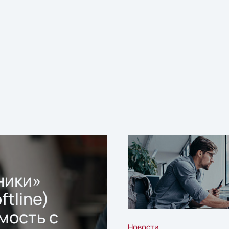
ники»
ftline)
мость с
Новости