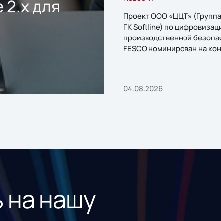
 2.x для
Проект ООО «ЦЦТ» (Группа
ГК Softline) по цифровизац
производственной безопа
FESCO номинирован на кон
«1С:Проект года»
04.08.2026
 на нашу