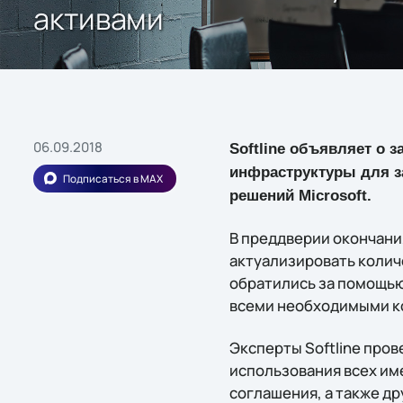
активами
06.09.2018
Softline объявляет о 
инфраструктуры для 
Подписаться в MAX
решений
Microsoft
.
В преддверии окончания
актуализировать колич
обратились за помощью 
всеми необходимыми ко
Эксперты Softline про
использования всех им
соглашения, а также д