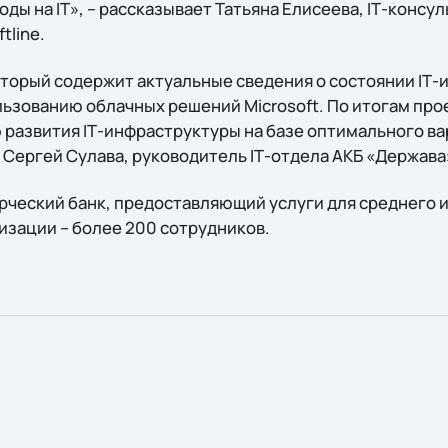
ы на IТ», – рассказывает Татьяна Елисеева, IТ-консу
tline.
оторый содержит актуальные сведения о состоянии IТ-
ьзованию облачных решений Microsoft. По итогам про
развития IТ-инфраструктуры на базе оптимального в
 Сергей Сулава, руководитель IТ-отдела АКБ «Держава
рческий банк, предоставляющий услуги для среднего и
изации – более 200 сотрудников.