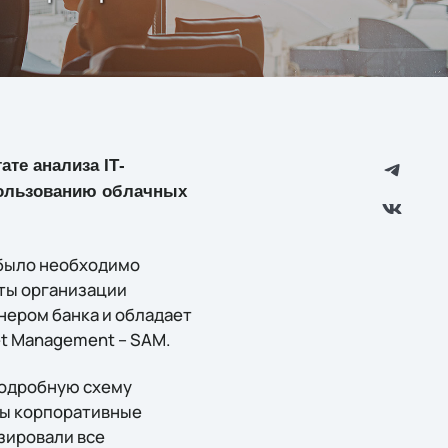
тате анализа
I
Т-
пользованию облачных
 было необходимо
сты организации
тнером банка и обладает
t Management – SAM.
 подробную схему
ны корпоративные
зировали все