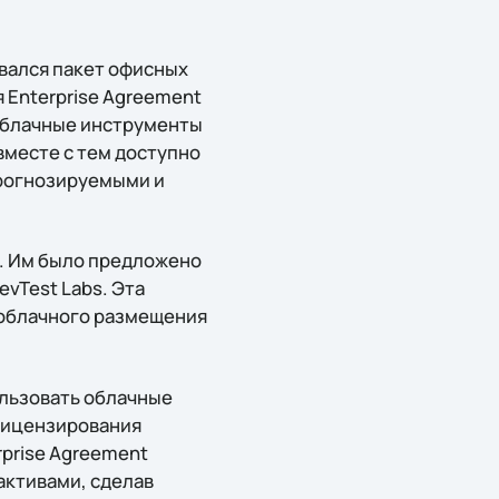
вался пакет офисных
 Enterprise Agreement
 облачные инструменты
вместе с тем доступно
прогнозируемыми и
и. Им было предложено
evTest Labs. Эта
 облачного размещения
ользовать облачные
 лицензирования
prise Agreement
активами, сделав