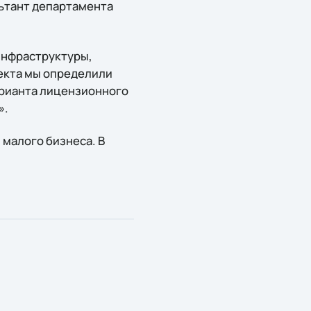
льтант департамента
инфраструктуры,
екта мы определили
арианта лицензионного
».
 малого бизнеса. В