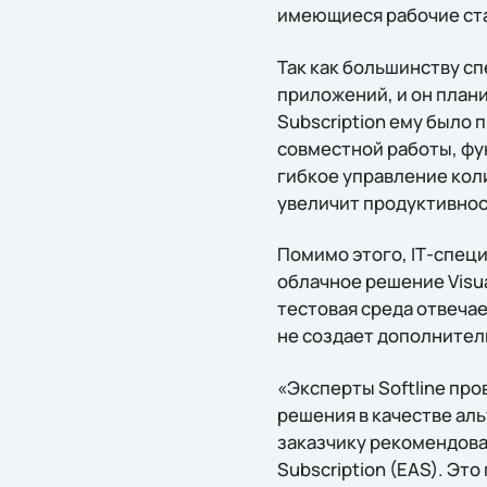
имеющиеся рабочие ста
Так как большинству с
приложений, и он план
Subscription ему было 
совместной работы, фу
гибкое управление кол
увеличит продуктивнос
Помимо этого, IТ-спец
облачное решение Visua
тестовая среда отвеча
не создает дополнител
«Эксперты Softline пр
решения в качестве ал
заказчику рекомендова
Subscription (EAS). Э