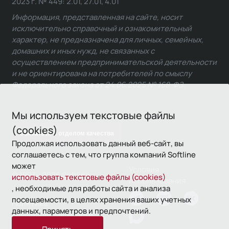
2023 г. № 449: 2.01, 27.01, 4.01
Информация, представленная на сайте, носит
исключительно справочный и ознакомительный
характер, не предназначена для личных, семейных,
домашних и иных нужд, не связанных с
осуществлением предпринимательской деятельности
и не ориентирована на потребителей по смыслу
Федерального закона от 24.06.2025 № 168-ФЗ.
Мы используем текстовые файлы
(cookies)
Связаться с отделом качества
Продолжая использовать данный веб-сайт, вы
соглашаетесь с тем, что группа компаний Softline
может
Условия
© 1993—2026 Softline
использовать текстовые файлы (cookies)
использования
, необходимые для работы сайта и анализа
посещаемости, в целях хранения ваших учетных
Политика
данных, параметров и предпочтений.
конфиденциальности