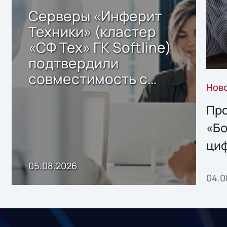
Серверы «Инферит
Техники» (кластер
«СФ Тех» ГК Softline)
подтвердили
совместимость с
Нов
решением Sharx
Storage 2.x для
Про
хранения данных
«Бо
ци
пр
05.08.2026
04.0
без
ном
«1С