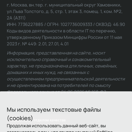
г. Москва, вн.тер. г. муниципальный округ Хамовники,
ул Льва Толстого, д. 5, стр. 1, этаж 3, помещ. 1, ком. №2,
2А (А311)
ИНН: 7736227885 / ОГРН: 1027736009333 / ОКВЭД: 46.90
Коды видов деятельности в области IT по перечню,
утвержденному Приказом Минцифры России от 11 мая
2023 г. № 449: 2.01, 27.01, 4.01
Информация, представленная на сайте, носит
исключительно справочный и ознакомительный
характер, не предназначена для личных, семейных,
домашних и иных нужд, не связанных с
осуществлением предпринимательской деятельности
и не ориентирована на потребителей по смыслу
Федерального закона от 24.06.2025 № 168-ФЗ.
Мы используем текстовые файлы
(cookies)
Связаться с отделом качества
Продолжая использовать данный веб-сайт, вы
соглашаетесь с тем, что группа компаний Softline