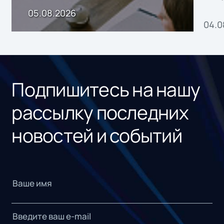
пр
05.08.2026
04.0
без
ном
«1С
Подпишитесь на нашу
рассылку последних
новостей и событий