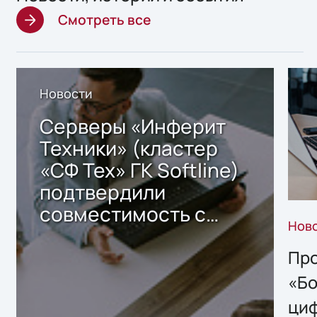
Смотреть все
Новости
Серверы «Инферит
Техники» (кластер
«СФ Тех» ГК Softline)
подтвердили
совместимость с
Нов
решением Sharx
Storage 2.x для
Про
хранения данных
«Бо
ци