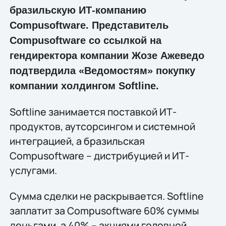
бразильскую ИТ-компанию
Compusoftware. Представитель
Compusoftware со ссылкой на
гендиректора компании Жозе Ажеведо
подтвердила «Ведомостям» покупку
компании холдингом Softline.
Softline занимается поставкой ИТ-
продуктов, аутсорсингом и системной
интеграцией, а бразильская
Compusoftware – дистрибуцией и ИТ-
услугами.
Сумма сделки не раскрывается. Softline
заплатит за Compusoftware 60% суммы
деньгами, а 40% – акциями головной