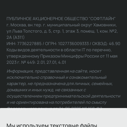
ПУБЛИЧНОЕ АКЦИОНЕРНОЕ ОБЩЕСТВО "СОФТЛАЙН"
г. Москва, вн.тер. г. муниципальный округ Хамовники,
ул Льва Толстого, д. 5, стр. 1, этаж 3, помещ. 1, ком. №2,
2А (А311)
ИНН: 7736227885 / ОГРН: 1027736009333 / ОКВЭД: 46.90
Коды видов деятельности в области IT по перечню,
утвержденному Приказом Минцифры России от 11 мая
2023 г. № 449: 2.01, 27.01, 4.01
Информация, представленная на сайте, носит
исключительно справочный и ознакомительный
характер, не предназначена для личных, семейных,
домашних и иных нужд, не связанных с
осуществлением предпринимательской деятельности
и не ориентирована на потребителей по смыслу
Федерального закона от 24.06.2025 № 168-ФЗ.
Мы используем текстовые файлы