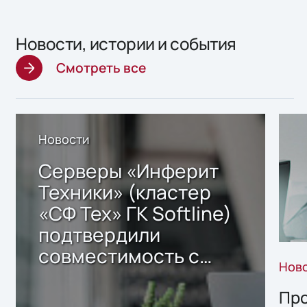
Новости, истории и события
Смотреть все
Новости
Серверы «Инферит
Техники» (кластер
«СФ Тех» ГК Softline)
подтвердили
совместимость с
Нов
решением Sharx
Storage 2.x для
Про