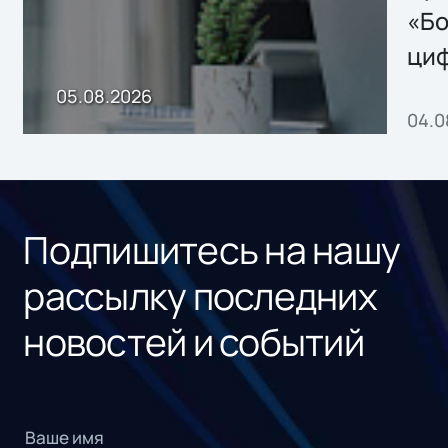
хранения данных
«Бо
ци
пр
05.08.2026
04.0
без
ном
«1С
Подпишитесь на нашу
рассылку последних
новостей и событий