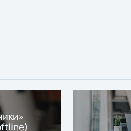
ники»
ftline)