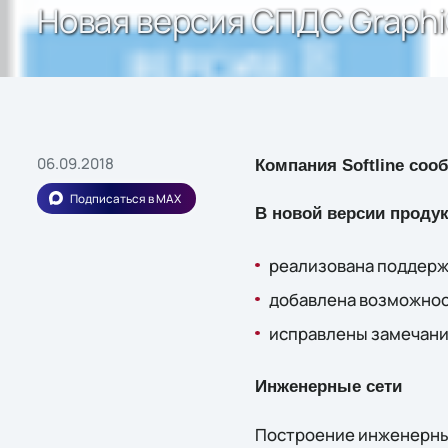
Новая версия СПДС Graphi
06.09.2018
Компания Softline соо
Подписаться в MAX
В новой версии продук
реализована поддерж
добавлена возможнос
исправлены замечани
Инженерные сети
Построение инженерных