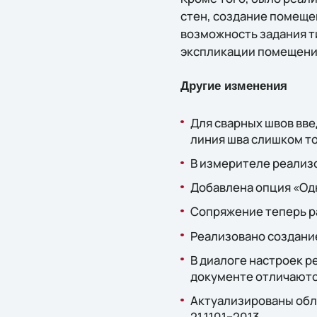
стен, создание помеще
возможность задания т
экспликации помещени
Другие изменения
Для сварных швов вве
линия шва слишком то
В измерителе реализ
Добавлена опция «Одн
Сопряжение теперь р
Реализовано создани
В диалоге настроек 
документе отличаются
Актуализированы обло
21.1101−2013