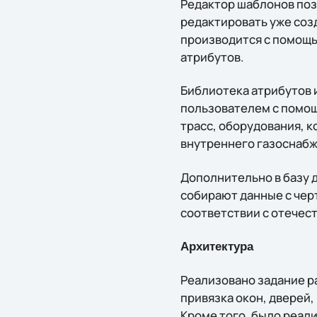
Редактор шаблонов поз
редактировать уже соз
производится с помощь
атрибутов.
Библиотека атрибутов 
пользователем с помощ
трасс, оборудования, 
внутреннего газоснабж
Дополнительно в базу 
собирают данные с чер
соответствии с отечес
Архитектура
Реализовано задание р
привязка окон, дверей
Кроме того, было реал