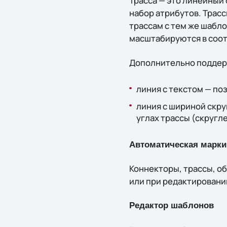
Трасса — это линейный
набор атрибутов. Трас
трассам с тем же шабл
масштабируются в соот
Дополнительно поддер
линия с текстом — по
линия с шириной скру
углах трассы (скругл
Автоматическая марки
Коннекторы, трассы, о
или при редактировани
Редактор шаблонов