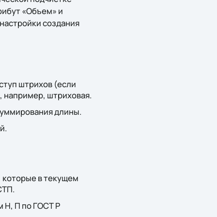
рибут «Объем» и
 настройки создания
ступ штрихов (если
, например, штриховая.
суммирования длины.
й.
 которые в текущем
СТП.
 Н, П по ГОСТ Р