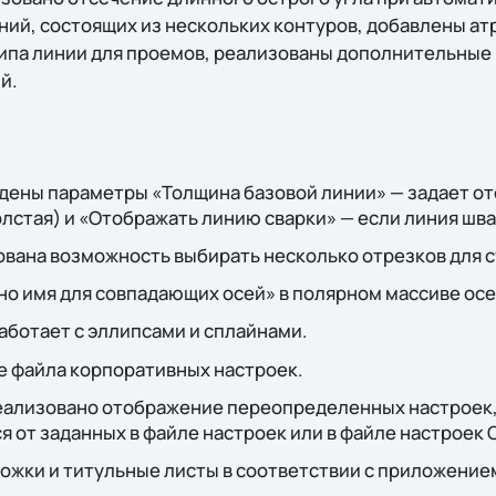
ний, состоящих из нескольких контуров, добавлены ат
ипа линии для проемов, реализованы дополнительные
й.
дены параметры «Толщина базовой линии» — задает от
лстая) и «Отображать линию сварки» — если линия шва
ована возможность выбирать несколько отрезков для 
о имя для совпадающих осей» в полярном массиве осе
аботает с эллипсами и сплайнами.
е файла корпоративных настроек.
реализовано отображение переопределенных настроек,
 от заданных в файле настроек или в файле настроек 
жки и титульные листы в соответствии с приложением