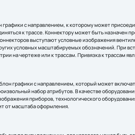
н графики с направлением, к которому может присоеди
иняться к трассе. Коннектору может быть назначен п
 коннекторов выступают условные изображения вентил
ругих условных масштабируемых обозначений. При вс
рии на чертеже или к трассам. Привязка к трассам яв
блон графики с направлением, который может включат
роизвольный набор атрибутов. В качестве оборудовани
зображения приборов, технологического оборудования 
ит от масштаба оформления.