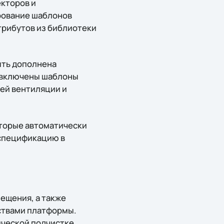
екторов и
ирование шаблонов
трибутов из библиотеки
ыть дополнена
ю включены шаблоны
ей вентиляции и
торые автоматически
 спецификацию в
мещения, а также
дствами платформы.
ической подчистке