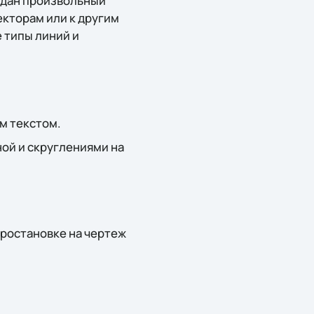
задан произвольный
екторам или к другим
 типы линий и
м текстом.
ной и скруглениями на
простановке на чертеж