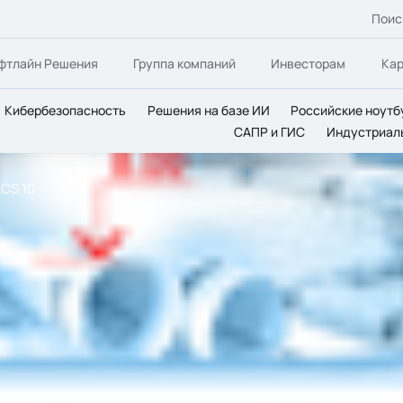
Поис
фтлайн Решения
Группа компаний
Инвесторам
Ка
Кибербезопасность
Решения на базе ИИ
Российские ноутб
САПР и ГИС
Индустриал
CS 10