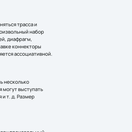
няться трасса и
роизвольный набор
ей, диафрагм,
тавке коннекторы
ляется ассоциативной.
ь несколько
я могут выступать
и т. д. Размер