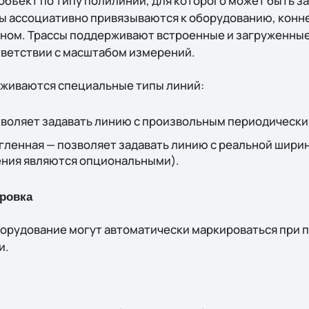
 объект по типу полилинии, для которого может быть 
сы ассоциативно привязываются к оборудованию, конн
оном. Трассы поддерживают встроенные и загруженные
ветствии с масштабом измерений.
живаются специальные типы линий:
зволяет задавать линию с произвольным периодически
гленная — позволяет задавать линию с реальной шири
ения являются опциональными).
ровка
борудование могут автоматически маркироваться при 
и.