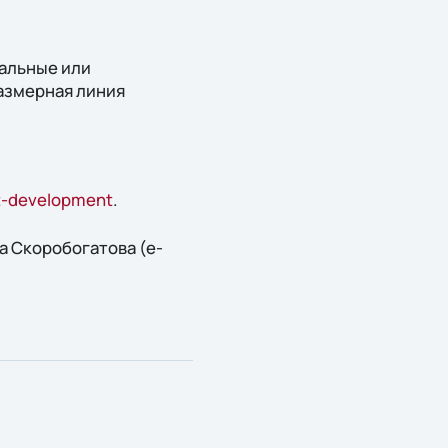
альные или
азмерная линия
oft-development
.
а Скоробогатова (e-