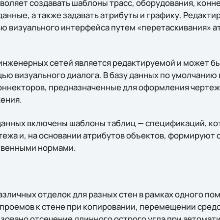
воляет создавать шаблоны трасс, оборудования, конн
данные, а также задавать атрибуты и графику. Редакт
ю визуального интерфейса путем «перетаскивания» а
инженерных сетей является редактируемой и может б
ью визуального диалога. В базу данных по умолчани
коннекторов, предназначенные для оформления чертеж
ения.
данных включены шаблоны таблиц — спецификаций, ко
тежа и, на основании атрибутов объектов, формируют
твенными нормами.
азличных отделок для разных стен в рамках одного по
, проемов к стене при копировании, перемещении сре
изовано отсечение длинного острого угла при автомат