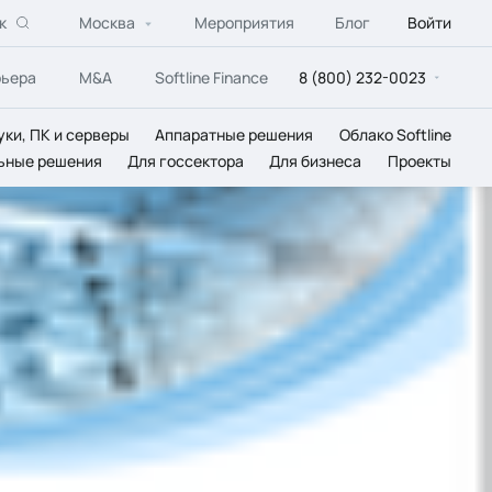
к
Москва
Мероприятия
Блог
Войти
рьера
M&A
Softline Finance
8 (800) 232-0023
уки, ПК и серверы
Аппаратные решения
Облако Softline
ьные решения
Для госсектора
Для бизнеса
Проекты