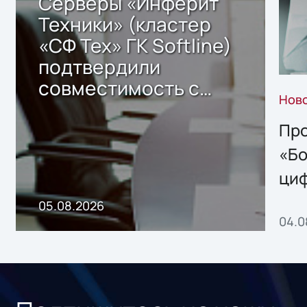
Серверы «Инферит
Техники» (кластер
«СФ Тех» ГК Softline)
подтвердили
совместимость с
Нов
решением Sharx
Storage 2.x для
Про
хранения данных
«Бо
ци
пр
05.08.2026
04.0
без
ном
«1С