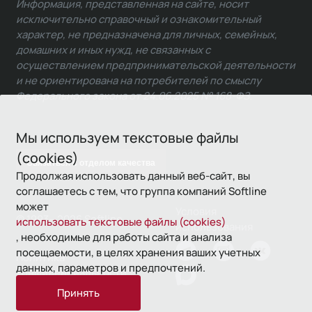
Информация, представленная на сайте, носит
исключительно справочный и ознакомительный
характер, не предназначена для личных, семейных,
домашних и иных нужд, не связанных с
осуществлением предпринимательской деятельности
и не ориентирована на потребителей по смыслу
Федерального закона от 24.06.2025 № 168-ФЗ.
Мы используем текстовые файлы
(cookies)
Связаться с отделом качества
Продолжая использовать данный веб-сайт, вы
соглашаетесь с тем, что группа компаний Softline
может
Условия
© 1993—2026 Softline
использовать текстовые файлы (cookies)
использования
, необходимые для работы сайта и анализа
посещаемости, в целях хранения ваших учетных
Политика
данных, параметров и предпочтений.
конфиденциальности
Принять
16+