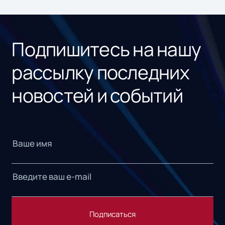
ном
«1С
Подпишитесь на нашу
рассылку последних
новостей и событий
Подписаться