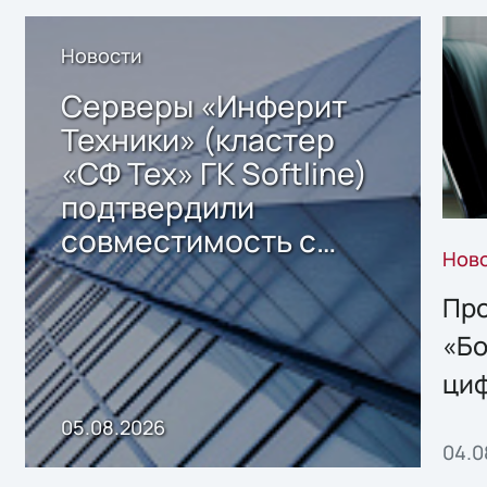
Новости
Серверы «Инферит
Техники» (кластер
«СФ Тех» ГК Softline)
подтвердили
совместимость с
Нов
решением Sharx
Storage 2.x для
Про
хранения данных
«Бо
ци
пр
05.08.2026
04.0
без