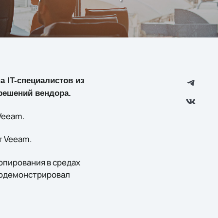
а IT-специалистов из
решений вендора.
Veeam.
т Veeam.
опирования в средах
продемонстрировал