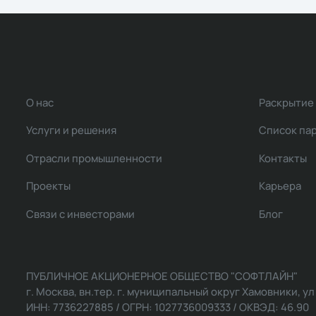
О нас
Раскрытие
Услуги и решения
Список па
Отрасли промышленности
Контакты
Проекты
Карьера
Связи с инвесторами
Блог
ПУБЛИЧНОЕ АКЦИОНЕРНОЕ ОБЩЕСТВО "СОФТЛАЙН"
г. Москва, вн.тер. г. муниципальный округ Хамовники, ул Ль
ИНН: 7736227885 / ОГРН: 1027736009333 / ОКВЭД: 46.90