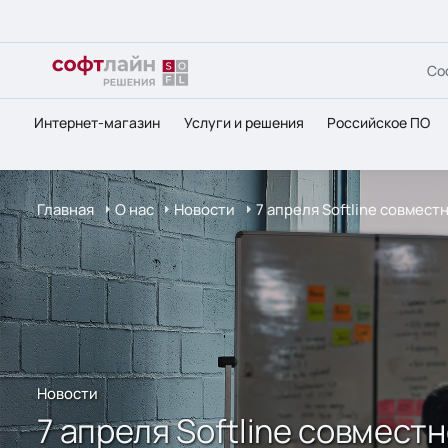
Со
Интернет-магазин
Услуги и решения
Российское ПО
Главная
О нас
Новости
7 апреля Softline совмес
Новости
7 апреля Softline совмес