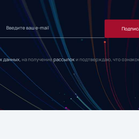
Подпис
х данных,
на получение
рассылок
и подтверждаю, что ознако