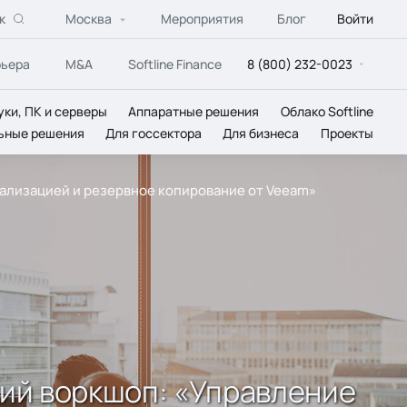
к
Москва
Мероприятия
Блог
Войти
рьера
M&A
Softline Finance
8 (800) 232-0023
уки, ПК и серверы
Аппаратные решения
Облако Softline
ьные решения
Для госсектора
Для бизнеса
Проекты
туализацией и резервное копирование от Veeam»
кий воркшоп: «Управление