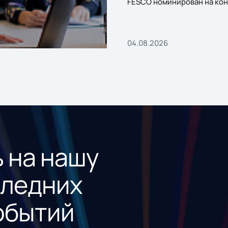
FESCO номинирован на кон
«1С:Проект года»
04.08.2026
 на нашу
следних
обытий