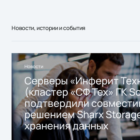
Новости, истории и события
Новости
Серверы «Инферит Тех
(кластер «СФ Тех» ГК So
подтвердили совмести
решением Sharx Storage
хранения данных