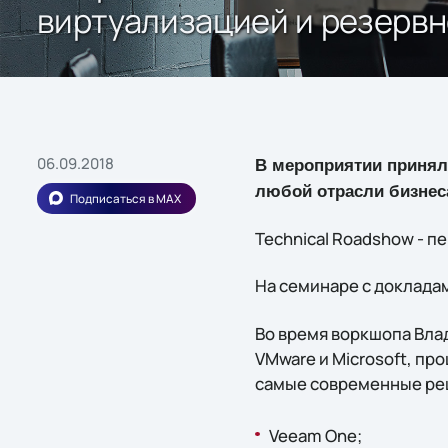
виртуализацией и резервн
06.09.2018
В мероприятии приняли
любой отрасли бизнес
Подписаться в MAX
Technical Roadshow - п
На семинаре с доклада
Во время воркшопа Вла
VMware и Microsoft, п
самые современные ре
Veeam One;