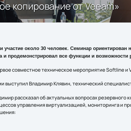
ое копирование от Veeam»
 участие около 30 человек. Семинар ориентирован н
а и продемонстрировал все функции и возможности 
ервое совместное техническое мероприятие Softline и 
ми выступил Владимир Клявин, технический специалис
димир рассказал об актуальных вопросах резервного к
роцессов управления виртуализацией, мониторинга и 
шения: