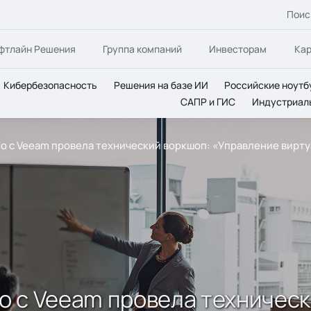
Поис
фтлайн Решения
Группа компаний
Инвесторам
Ка
Кибербезопасность
Решения на базе ИИ
Российские ноутб
САПР и ГИС
Индустриал
тно с Veeam провела технический воркшоп: «Управление вир
тно с Veeam провела техничес