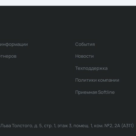
 информации
События
ртнеров
Новости
Техподдержка
Политики компании
Приемная Softline
ва Толстого, д. 5, стр. 1, этаж 3, помещ. 1, ком. №2, 2А (А311)