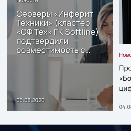
Серверы «Инферит
Техники» (кластер
«СФ Тех» ГК Softline)
подтвердили
совместимость с
Нов
решением Sharx
Storage 2.x для
Про
хранения данных
«Бо
ци
пр
05.08.2026
04.0
без
ном
«1С