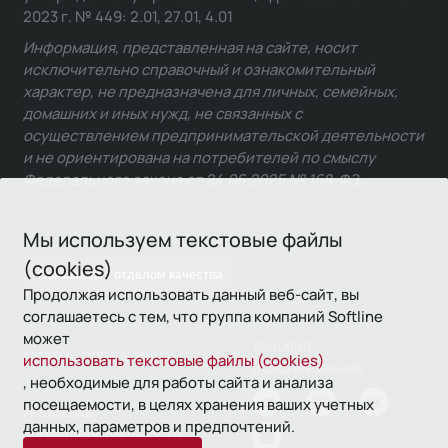
2023 г. № 449: 2.01, 27.01, 4.01
Информация, представленная на сайте, носит
исключительно справочный и ознакомительный
характер, не предназначена для личных, семейных,
домашних и иных нужд, не связанных с
осуществлением предпринимательской деятельности
и не ориентирована на потребителей по смыслу
Федерального закона от 24.06.2025 № 168-ФЗ.
Мы используем текстовые файлы
(cookies)
Связаться с отделом качества
Продолжая использовать данный веб-сайт, вы
соглашаетесь с тем, что группа компаний Softline
может
Условия
© 1993—2026 Softline
использовать текстовые файлы (cookies)
использования
, необходимые для работы сайта и анализа
посещаемости, в целях хранения ваших учетных
Политика
данных, параметров и предпочтений.
конфиденциальности