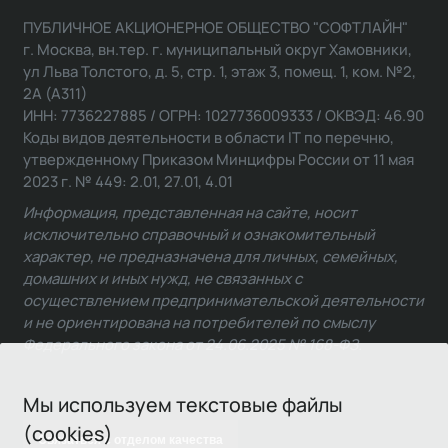
ПУБЛИЧНОЕ АКЦИОНЕРНОЕ ОБЩЕСТВО "СОФТЛАЙН"
г. Москва, вн.тер. г. муниципальный округ Хамовники,
ул Льва Толстого, д. 5, стр. 1, этаж 3, помещ. 1, ком. №2,
2А (А311)
ИНН: 7736227885 / ОГРН: 1027736009333 / ОКВЭД: 46.90
Коды видов деятельности в области IT по перечню,
утвержденному Приказом Минцифры России от 11 мая
2023 г. № 449: 2.01, 27.01, 4.01
Информация, представленная на сайте, носит
исключительно справочный и ознакомительный
характер, не предназначена для личных, семейных,
домашних и иных нужд, не связанных с
осуществлением предпринимательской деятельности
и не ориентирована на потребителей по смыслу
Федерального закона от 24.06.2025 № 168-ФЗ.
Мы используем текстовые файлы
(cookies)
Связаться с отделом качества