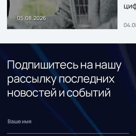
ци
пр
05.08.2026
04.0
без
ном
«1С
Подпишитесь на нашу
рассылку последних
новостей и событий