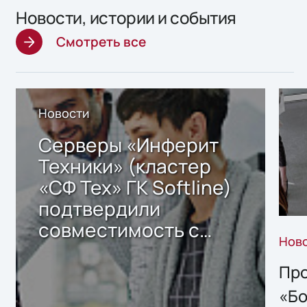
Новости, истории и события
Смотреть все
Новости
Серверы «Инферит
Техники» (кластер
«СФ Тех» ГК Softline)
подтвердили
совместимость с
Нов
решением Sharx
Storage 2.x для
Про
хранения данных
«Бо