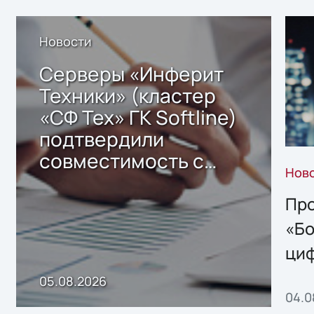
Новости
Серверы «Инферит
Техники» (кластер
«СФ Тех» ГК Softline)
подтвердили
совместимость с
Нов
решением Sharx
Storage 2.x для
Про
хранения данных
«Бо
ци
пр
05.08.2026
04.0
без