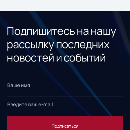
ном
«1С
Подпишитесь на нашу
рассылку последних
новостей и событий
Подписаться