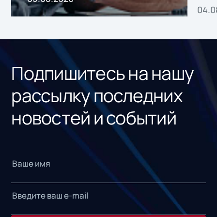
04.0
без
ном
«1С
Подпишитесь на нашу
рассылку последних
новостей и событий