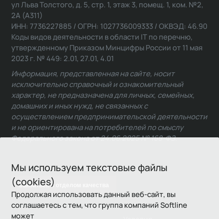
ул Льва Толстого, д. 5, стр. 1, этаж 3, помещ. 1, ком. №2,
2А (А311)
ИНН: 7736227885 / ОГРН: 1027736009333 / ОКВЭД: 46.90
Коды видов деятельности в области IT по перечню,
утвержденному Приказом Минцифры России от 11 мая
2023 г. № 449: 2.01, 27.01, 4.01
Информация, представленная на сайте, носит
исключительно справочный и ознакомительный
характер, не предназначена для личных, семейных,
домашних и иных нужд, не связанных с
осуществлением предпринимательской деятельности
и не ориентирована на потребителей по смыслу
Федерального закона от 24.06.2025 № 168-ФЗ.
Мы используем текстовые файлы
(cookies)
Связаться с отделом качества
Продолжая использовать данный веб-сайт, вы
соглашаетесь с тем, что группа компаний Softline
может
Условия