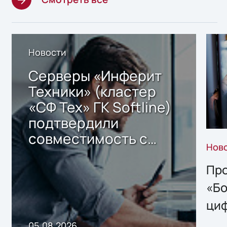
Новости
Серверы «Инферит
Техники» (кластер
«СФ Тех» ГК Softline)
подтвердили
совместимость с
Нов
решением Sharx
Storage 2.x для
Про
хранения данных
«Бо
ци
пр
05.08.2026