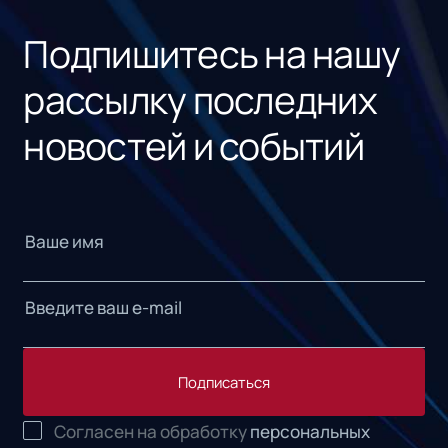
«1С
Подпишитесь на нашу
рассылку последних
новостей и событий
Подписаться
Согласен на обработку
персональных