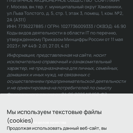
г. Москва, вн.тер. г. муниципальный округ Хамовники,
ул Льва Толстого, д. 5, стр. 1, этаж 3, помещ. 1, ком. №2,
2А (А311)
ИНН: 7736227885 / ОГРН: 1027736009333 / ОКВЭД: 46.90
Коды видов деятельности в области IT по перечню,
утвержденному Приказом Минцифры России от 11 мая
2023 г. № 449: 2.01, 27.01, 4.01
Информация, представленная на сайте, носит
исключительно справочный и ознакомительный
характер, не предназначена для личных, семейных,
домашних и иных нужд, не связанных с
осуществлением предпринимательской деятельности
и не ориентирована на потребителей по смыслу
Федерального закона от 24.06.2025 № 168-ФЗ.
Мы используем текстовые файлы
(cookies)
Связаться с отделом качества
Продолжая использовать данный веб-сайт, вы