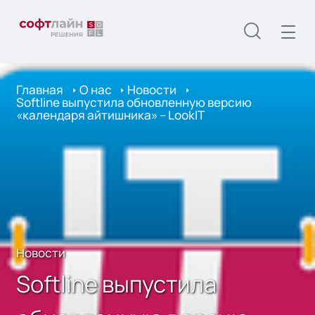
Главная
О нас
Новости
Softline выпустила обновленную версию
«календаря айтишника» – LookIT
Новости
Softline выпустила