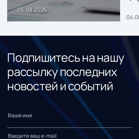
пр
05.08.2026
04.0
без
ном
«1С
Подпишитесь на нашу
рассылку последних
новостей и событий