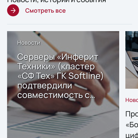
Смотреть все
Новости
Серверы «Инферит
Техники» (кластер
«СФ Тех» ГК Softline)
подтвердили
совместимость с
Нов
решением Sharx
Storage 2.x для
Про
хранения данных
«Бо
ци