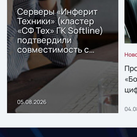
Серверы «Инферит
Техники» (кластер
«СФ Тех» ГК Softline)
подтвердили
совместимость с
Нов
решением Sharx
Storage 2.x для
Про
хранения данных
«Бо
ци
пр
05.08.2026
04.0
без
ном
«1С