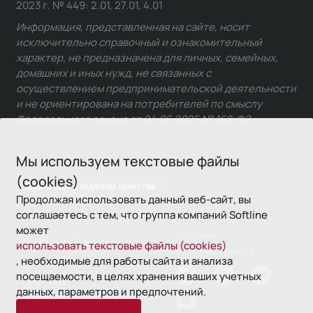
2023 г. № 449: 2.01, 27.01, 4.01
Информация, представленная на сайте, носит
исключительно справочный и ознакомительный
характер, не предназначена для личных, семейных,
домашних и иных нужд, не связанных с
осуществлением предпринимательской деятельности
и не ориентирована на потребителей по смыслу
Федерального закона от 24.06.2025 № 168-ФЗ.
Мы используем текстовые файлы
(cookies)
Связаться с отделом качества
Продолжая использовать данный веб-сайт, вы
соглашаетесь с тем, что группа компаний Softline
может
Условия
© 1993—2026 Softline
использовать текстовые файлы (cookies)
использования
, необходимые для работы сайта и анализа
посещаемости, в целях хранения ваших учетных
Политика
данных, параметров и предпочтений.
конфиденциальности