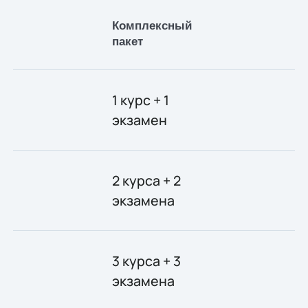
Комплексный
С
пакет
1 курс + 1
экзамен
2 курса + 2
экзамена
3 курса + 3
экзамена