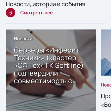
Новости, истории и события
Смотреть все
Новости
Серверы «Инферит
Техники» (кластер
«СФ Тех» ГК Softline)
подтвердили
совместимость с
Нов
решением Sharx
Storage 2.x для
Про
хранения данных
«Бо