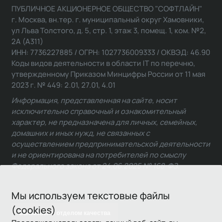
ПУБЛИЧНОЕ АКЦИОНЕРНОЕ ОБЩЕСТВО "СОФТЛАЙН"
г. Москва, вн.тер. г. муниципальный округ Хамовники,
ул Льва Толстого, д. 5, стр. 1, этаж 3, помещ. 1, ком. №2,
2А (А311)
ИНН: 7736227885 / ОГРН: 1027736009333 / ОКВЭД: 46.90
Коды видов деятельности в области IT по перечню,
утвержденному Приказом Минцифры России от 11 мая
2023 г. № 449: 2.01, 27.01, 4.01
Информация, представленная на сайте, носит
исключительно справочный и ознакомительный
характер, не предназначена для личных, семейных,
домашних и иных нужд, не связанных с
осуществлением предпринимательской деятельности
и не ориентирована на потребителей по смыслу
Федерального закона от 24.06.2025 № 168-ФЗ.
Мы используем текстовые файлы
(cookies)
Связаться с отделом качества