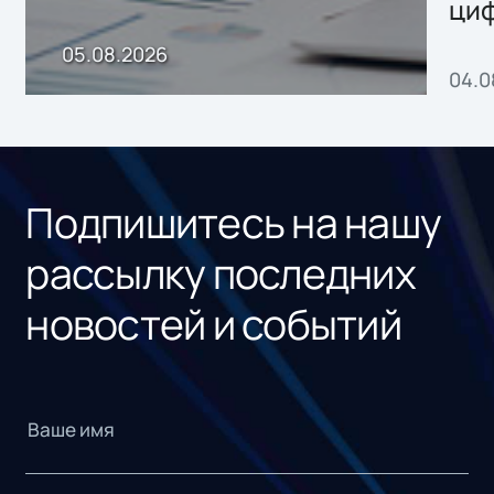
ци
пр
05.08.2026
04.0
без
ном
«1С
Подпишитесь на нашу
рассылку последних
новостей и событий