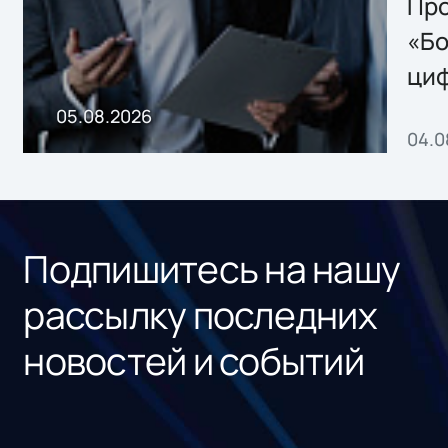
Storage 2.x для
Про
хранения данных
«Бо
ци
пр
05.08.2026
04.0
без
ном
«1С
Подпишитесь на нашу
рассылку последних
новостей и событий