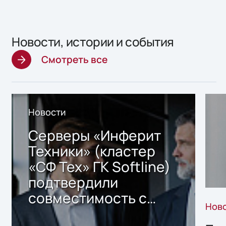
Новости, истории и события
Смотреть все
Новости
Серверы «Инферит
Техники» (кластер
«СФ Тех» ГК Softline)
подтвердили
совместимость с
Нов
решением Sharx