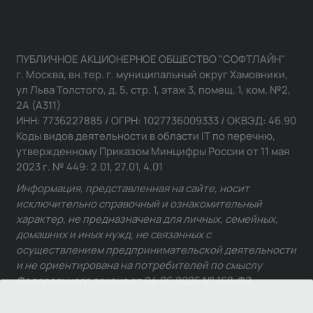
ПУБЛИЧНОЕ АКЦИОНЕРНОЕ ОБЩЕСТВО "СОФТЛАЙН"
г. Москва, вн.тер. г. муниципальный округ Хамовники,
ул Льва Толстого, д. 5, стр. 1, этаж 3, помещ. 1, ком. №2,
2А (А311)
ИНН: 7736227885 / ОГРН: 1027736009333 / ОКВЭД: 46.90
Коды видов деятельности в области IT по перечню,
утвержденному Приказом Минцифры России от 11 мая
2023 г. № 449: 2.01, 27.01, 4.01
Информация, представленная на сайте, носит
исключительно справочный и ознакомительный
характер, не предназначена для личных, семейных,
домашних и иных нужд, не связанных с
осуществлением предпринимательской деятельности
и не ориентирована на потребителей по смыслу
Федерального закона от 24.06.2025 № 168-ФЗ.