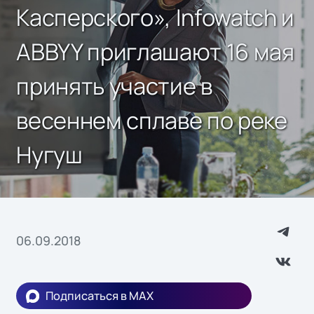
Касперского», Infowatch и
ABBYY приглашают 16 мая
принять участие в
весеннем сплаве по реке
Нугуш
06.09.2018
Подписаться в MAX