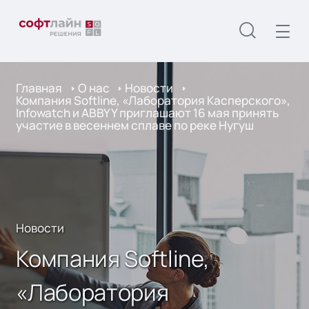
Главная
О нас
Новости
Компания Softline, «Лаборатория Касперского»,
Infowatch и ABBYY приглашают 16 мая принять
участие в весеннем сплаве по реке Нугуш
Новости
Компания Softline,
«Лаборатория