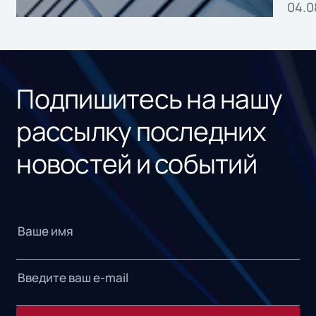
04.0
без
ном
«1С
Подпишитесь на нашу
рассылку последних
новостей и событий