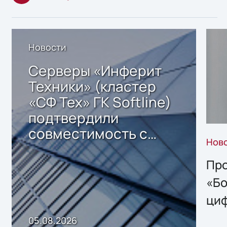
Новости
Серверы «Инферит
Техники» (кластер
«СФ Тех» ГК Softline)
подтвердили
совместимость с
Нов
решением Sharx
Storage 2.x для
Про
хранения данных
«Бо
ци
пр
05.08.2026