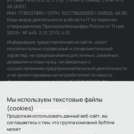
2А (А311)
ИНН: 7736227885 / ОГРН: 1027736009333 / ОКВЭД: 46.90
Коды видов деятельности в области IT по перечню,
утвержденному Приказом Минцифры России от 11 мая
2023 г. № 449: 2.01, 27.01, 4.01
Информация, представленная на сайте, носит
исключительно справочный и ознакомительный
характер, не предназначена для личных, семейных,
домашних и иных нужд, не связанных с
осуществлением предпринимательской деятельности
и не ориентирована на потребителей по смыслу
Федерального закона от 24.06.2025 № 168-ФЗ.
Мы используем текстовые файлы
(cookies)
Связаться с отделом качества
Продолжая использовать данный веб-сайт, вы
соглашаетесь с тем, что группа компаний Softline
может
Условия