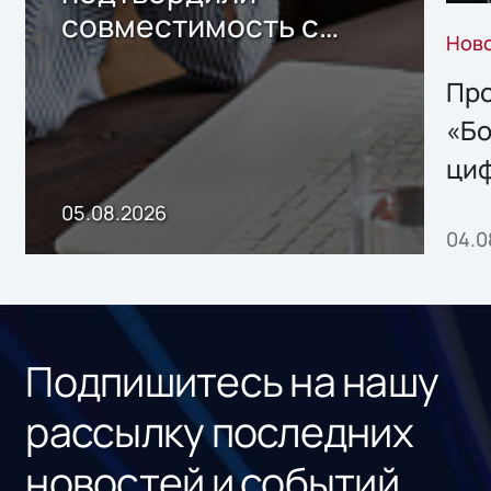
совместимость с
Нов
решением Sharx
Storage 2.x для
Про
хранения данных
«Бо
ци
пр
05.08.2026
04.0
без
ном
«1С
Подпишитесь на нашу
рассылку последних
новостей и событий