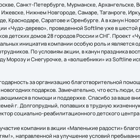
оскве, Санкт-Петербурге, Мурманске, Архангельске, 
 Ижевске, Нижнем Новгороде, Самаре, Таганроге, Ирку
е, Краснодаре, Саратове и Оренбурге. А в канун Новог
и «Чудо-дерево», проведенной Softline уже в шестой 
ов детских домов 28 городов России и СНГ. Проект «Ч
иальных инициатив компании особую роль и является о
трудников. По условиям акции, в канун праздника вос
ду Морозу и Снегурочке, а «волшебники» из Softline 
агодарность за организацию благотворительной помощ
 новогодних подарков. Замечательно, что есть люди, 
ждающимися в помощи и поддержке. Спасибо за ваше вн
семей г. Долгопрудный, попавших в трудную жизненную
ектор социально-реабилитационного детского центра
участие компании в акции «Маленькие радости» благ
тям!», направленной на улучшение условий пребывания