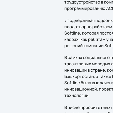
трудоустройство в комп
программированию ACM/
«Поддерживая подобные
плодотворно работаем.
Softline, которая пост
кадрах, как ребята – 
решений компании Softl
В рамках социального п
талантливых молодых л
инноваций в стране, к
Башкортостан, а также
Softline была выплачен
инновационной, проект
технологий.
В числе приоритетных 