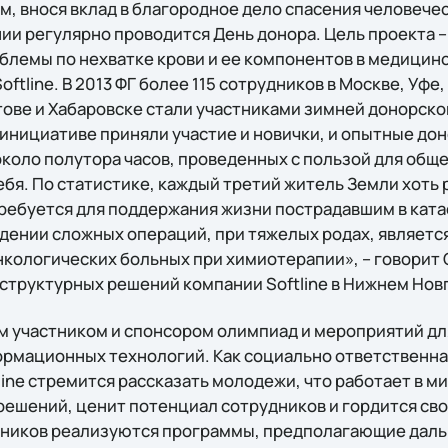
, внося вклад в благородное дело спасения человечес
нии регулярно проводится День донора. Цель проекта 
блемы по нехватке крови и ее компонентов в медицин
oftline. В 2013 ФГ более 115 сотрудников в Москве, Уф
ове и Хабаровске стали участниками зимней донорской
 инициативе приняли участие и новички, и опытные дон
коло полутора часов, проведенных с пользой для общес
ебя. По статистике, каждый третий житель Земли хоть 
требуется для поддержания жизни пострадавшим в ката
едении сложных операций, при тяжeлых родах, являетс
кологических больных при химиотерапии», – говорит 
структурных решений компании Softline в Нижнем Нов
ым участником и спонсором олимпиад и мероприятий дл
ормационных технологий. Как социально ответственн
line стремится рассказать молодежи, что работает в 
ешений, ценит потенциал сотрудников и гордится св
скников реализуются программы, предполагающие дал