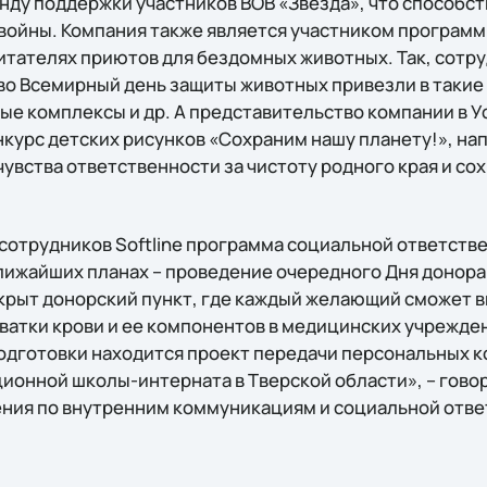
ду поддержки участников ВОВ «Звезда», что способс
 войны. Компания также является участником програм
итателях приютов для бездомных животных. Так, сотруд
 во Всемирный день защиты животных привезли в таки
ые комплексы и др. А представительство компании в 
курс детских рисунков «Сохраним нашу планету!», на
увства ответственности за чистоту родного края и со
сотрудников Softline программа социальной ответств
лижайших планах – проведение очередного Дня донора.
ткрыт донорский пункт, где каждый желающий сможет в
атки крови и ее компонентов в медицинских учрежден
дготовки находится проект передачи персональных 
ионной школы-интерната в Тверской области», – гово
ния по внутренним коммуникациям и социальной отв