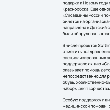
подарки к Новому году
Краснообска. Еще одно
«Сисадмины России пом
билетов на организован
направлена в Детский с
были оборудованы клас
В числе проектов Softl
отметить поздравление
специализированных ак
поддержало акцию «Слад
оказывает помощь детс
непосредственно для ре
обувь, хозяйственно-бы
наборы для творчества
Особую поддержку и вн
медицинской помощи, р