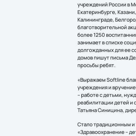
учреждений России в М
Екатеринбурге, Казани,
Калининграде, Белгород
благотворительной акци
более 1250 воспитанник
занимает в списке соц
долгожданных для ее со
домов пишут письма Де
просьбы ребят.
«Выражаем Softline бл
учреждения и вручение
– работе с детьми, ну
реабилитации детей и 
Татьяна Синицина, дир
Стало традиционным и 
«Здравоохранение – де