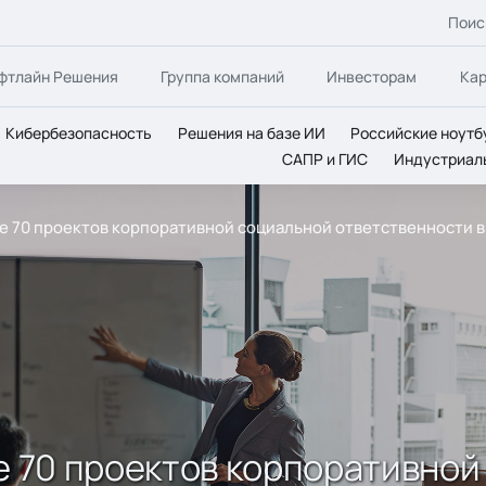
Поис
фтлайн Решения
Группа компаний
Инвесторам
Ка
Кибербезопасность
Решения на базе ИИ
Российские ноутб
САПР и ГИС
Индустриал
ее 70 проектов корпоративной социальной ответственности в
ее 70 проектов корпоративно