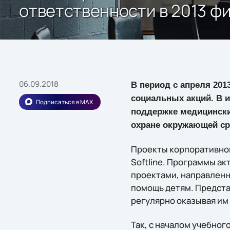
ответственности в 2013 ф
06.09.2018
В период с апреля 201
социальных акций. В и
Подписаться в MAX
поддержке медицинских
охране окружающей с
Проекты корпоративной
Softline. Программы а
проектами, направленн
помощь детям. Предста
регулярно оказывая им
Так, с началом учебног