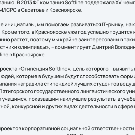
анию. В 2013 ФГ компания Softline поддержала XVI чем
ICPC в Саратове и Красноярске.
 инициативы, мы помогаем развиваться IТ-рынку, на 
 Кроме того, в Красноярске уже год успешно трудится
оянно растет, поэтому мы крайне заинтересованы в та
участники олимпиады», – комментирует Дмитрий Володи
ine в Красноярске.
роекта «Стипендия Softline», цель которого – выявить
юдей, которые в будущем будут способствовать форм
омпания наградила стипендией лучших студентов ведущ
 Пятигорского государственного лингвистического ун
а учащимся, показавшим наилучшие результаты в учебе,
ной, конкурсной и других видах деятельности в сфер
проектов корпоративной социальной ответственности S