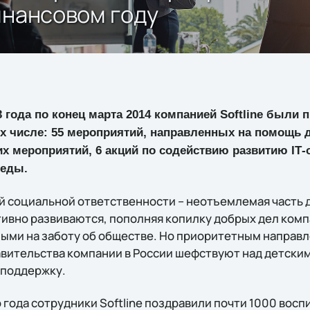
инансовом году
3 года по конец марта 2014 компанией Softline были
х числе: 55 мероприятий, направленных на помощь д
 мероприятий, 6 акций по содействию развитию IТ-о
реды.
 социальной ответственности – неотъемлемая часть 
ктивно развиваются, пополняя копилку добрых дел ком
ыми на заботу об обществе. Но приоритетным направ
вительства компании в России шефствуют над детски
 поддержку.
о года сотрудники Softline поздравили почти 1000 восп