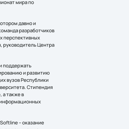
пионат мира по
котором давно и
 команда разработчиков
ких перспективных
н, руководитель Центра
 и поддержать
ированию и развитию
их вузов Республики
иверситета. Стипендия
 а также в
е информационных
oftline – оказание