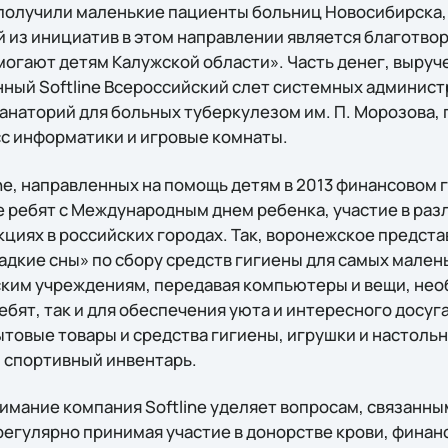
 получили маленькие пациенты больниц Новосибирска,
й из инициатив в этом направлении является благотво
огают детям Калужской области». Часть денег, выруч
ный Softline Всероссийский слет системных администр
анаторий для больных туберкулезом им. П. Морозова, г
с информатики и игровые комнаты.
ine, направленных на помощь детям в 2013 финансовом 
 ребят с Международным днем ребенка, участие в раз
циях в российских городах. Так, воронежское предст
кие сны» по сбору средств гигиены для самых маленьк
ким учреждениям, передавая компьютеры и вещи, нео
бят, так и для обеспечения уюта и интересного досуг
товые товары и средства гигиены, игрушки и настольн
, спортивный инвентарь.
имание компания Softline уделяет вопросам, связанны
егулярно принимая участие в донорстве крови, финан