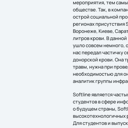
мероприятия, тем самым
обществе. Так, в компа
острой социальной про
регионах присутствия S
Воронеже, Киеве, Сарат
литров крови. В данной
ушло совсем немного, о
нас передал частичку с
донорской крови. Она 
травм, нужна при пров
необходимостью для он
аналитик группы инфра
Softline является част
студентов в сфере инф
о будущем страны, Soft
высокотехнологичных р
Для студентов и выпу