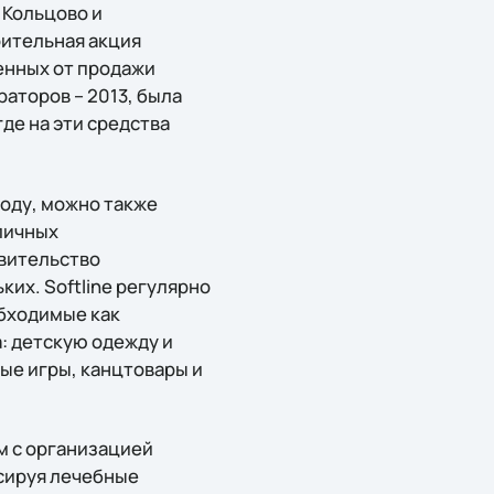
 Кольцово и
рительная акция
енных от продажи
аторов – 2013, была
де на эти средства
году, можно также
личных
авительство
их. Softline регулярно
бходимые как
а: детскую одежду и
ые игры, канцтовары и
м с организацией
сируя лечебные