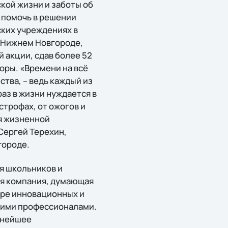
кой жизни и заботы об
– помочь в решении
ских учреждениях в
е, Нижнем Новгороде,
 акции, сдав более 52
оры. «Времени на всё
тва, – ведь каждый из
раз в жизни нуждается в
строфах, от ожогов и
я жизненной
Сергей Терехин,
городе.
я школьников и
ая компания, думающая
мире инновационных и
оими профессионалами.
ьнейшее