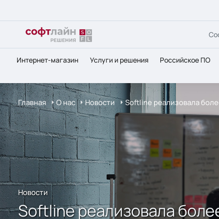
Со
Интернет-магазин
Услуги и решения
Российское ПО
Главная
О нас
Новости
Softline реализовала бол
Новости
Softline реализовала бол