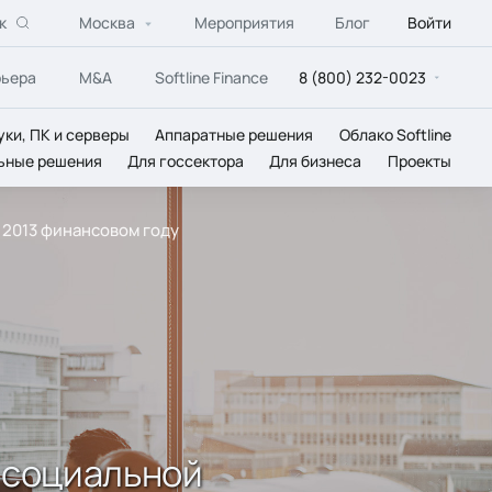
к
Москва
Мероприятия
Блог
Войти
рьера
M&A
Softline Finance
8 (800) 232-0023
уки, ПК и серверы
Аппаратные решения
Облако Softline
ьные решения
Для госсектора
Для бизнеса
Проекты
 2013 финансовом году
й социальной