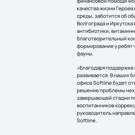
финансовой помощи Фон
качества жизни Героев
среды, заботится об об
Волгограда и Иркутска
антибиотики, витаминн
благотворительный кон
формирование у ребят ч
фауны.
«Благодаря поддержке 
развивается. В наших б
офисе Softline будет о
решение проблемы нехв
завершающей стадии по
воспитанников коррекц
руководитель направле
Softline.