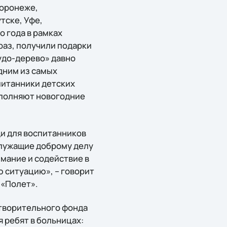
Воронеже,
тске, Уфе,
о года в рамках
раз, получили подарки
удо-дерево» давно
дним из самых
питанники детских
исполняют новогодние
и для воспитанников
служащие доброму делу
имание и содействие в
 ситуацию», – говорит
 «Полeт».
отворительного фонда
 ребят в больницах: