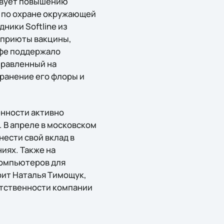
твует повышению
м по охране окружающей
ники Softline из
е приюты вакцины,
Уфе поддержало
правленный на
хранение его флоры и
енности активно
 В апреле в московском
нести свой вклад в
иях. Также на
компьютеров для
рит Наталья Тимощук,
етственности компании