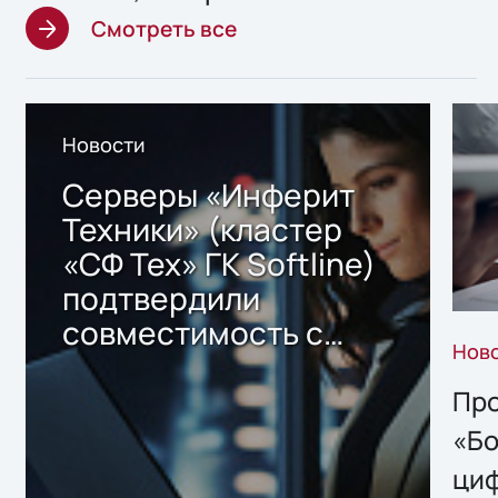
Смотреть все
Новости
Серверы «Инферит
Техники» (кластер
«СФ Тех» ГК Softline)
подтвердили
совместимость с
Нов
решением Sharx
Storage 2.x для
Про
хранения данных
«Бо
ци