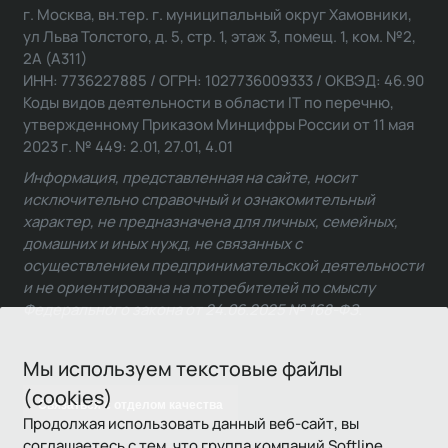
г. Москва, вн.тер. г. муниципальный округ Хамовники,
ул Льва Толстого, д. 5, стр. 1, этаж 3, помещ. 1, ком. №2,
2А (А311)
ИНН: 7736227885 / ОГРН: 1027736009333 / ОКВЭД: 46.90
Коды видов деятельности в области IT по перечню,
утвержденному Приказом Минцифры России от 11 мая
2023 г. № 449: 2.01, 27.01, 4.01
Информация, представленная на сайте, носит
исключительно справочный и ознакомительный
характер, не предназначена для личных, семейных,
домашних и иных нужд, не связанных с
осуществлением предпринимательской деятельности
и не ориентирована на потребителей по смыслу
Федерального закона от 24.06.2025 № 168-ФЗ.
Мы используем текстовые файлы
(cookies)
Связаться с отделом качества
Продолжая использовать данный веб-сайт, вы
соглашаетесь с тем, что группа компаний Softline