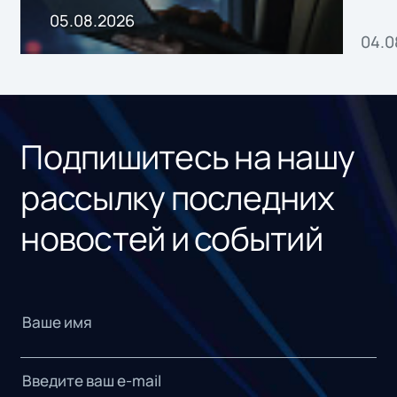
пр
05.08.2026
04.0
без
ном
«1С
Подпишитесь на нашу
рассылку последних
новостей и событий