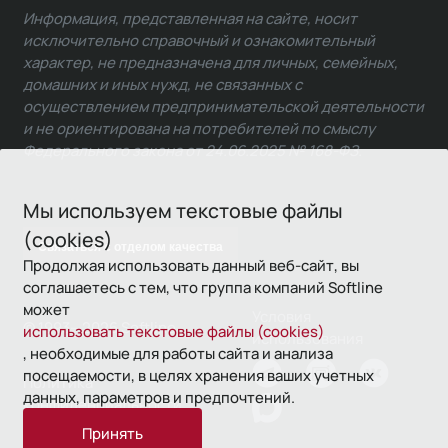
Информация, представленная на сайте, носит
исключительно справочный и ознакомительный
характер, не предназначена для личных, семейных,
домашних и иных нужд, не связанных с
осуществлением предпринимательской деятельности
и не ориентирована на потребителей по смыслу
Федерального закона от 24.06.2025 № 168-ФЗ.
Мы используем текстовые файлы
(cookies)
Связаться с отделом качества
Продолжая использовать данный веб-сайт, вы
соглашаетесь с тем, что группа компаний Softline
может
Условия
© 1993—2026 Softline
использовать текстовые файлы (cookies)
использования
, необходимые для работы сайта и анализа
посещаемости, в целях хранения ваших учетных
Политика
данных, параметров и предпочтений.
конфиденциальности
Принять