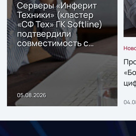
Серверы «Инферит
Техники» (кластер
«СФ Тех» ГК Softline)
подтвердили
совместимость с
Нов
решением Sharx
Storage 2.x для
Про
хранения данных
«Бо
ци
пр
05.08.2026
04.0
без
ном
«1С