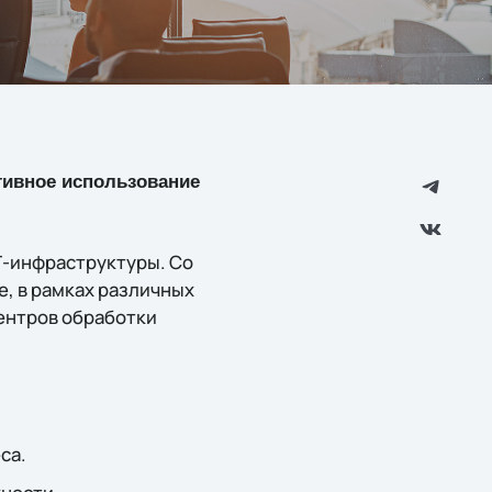
тивное использование
Т-инфраструктуры. Со
е, в рамках различных
ентров обработки
са.