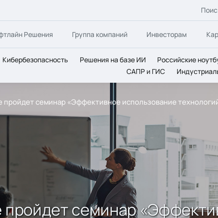
Поис
фтлайн Решения
Группа компаний
Инвесторам
Ка
Кибербезопасность
Решения на базе ИИ
Российские ноутб
САПР и ГИС
Индустриал
ке пройдет семинар «Эффективное использование технологи
ке пройдет семинар «Эффект