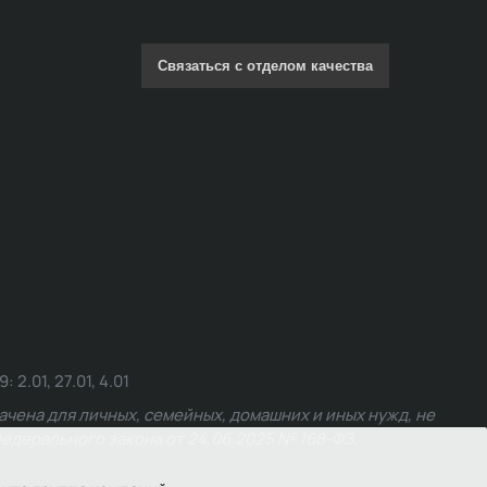
Связаться с отделом качества
.01, 27.01, 4.01
чена для личных, семейных, домашних и иных нужд, не
едерального закона от 24.06.2025 № 168-ФЗ.