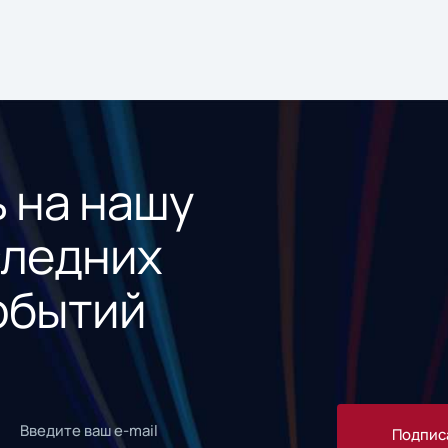
 на нашу
следних
обытий
Подпис