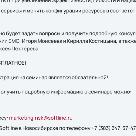
ь IT при увеличении эффективности, гибкости и наде
сервисы и менять конфигурации ресурсов в соответст
но будет задать вопросы и получить подробную консу
ии EMC: Игоря Моисеева и Кирилла Костицына, а такж
ексея Пехтерева.
ЕСПЛАТНОЕ!
трация на семинар является обязательной!
 получить подробную информацию о семинаре можно:
есу:
marketing.nsk@softline.ru
oftline в Новосибирске по телефону +7 (383) 347-57-47 