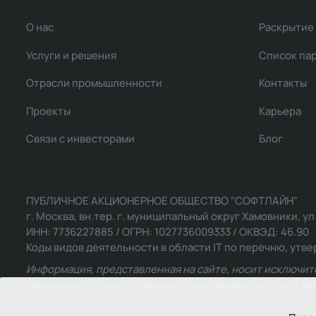
О нас
Раскрытие
Услуги и решения
Список па
Отрасли промышленности
Контакты
Проекты
Карьера
Связи с инвесторами
Блог
ПУБЛИЧНОЕ АКЦИОНЕРНОЕ ОБЩЕСТВО "СОФТЛАЙН"
г. Москва, вн.тер. г. муниципальный округ Хамовники, ул Ль
ИНН: 7736227885 / ОГРН: 1027736009333 / ОКВЭД: 46.90
Коды видов деятельности в области IT по перечню, утвер
Информация, представленная на сайте, носит исключит
связанных с осуществлением предпринимательской деят