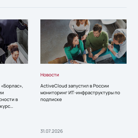
Новости
 «Борлас»,
ActiveCloud запустил в России
ии
мониторинг ИТ-инфраструктуры по
сности в
подписке
курс
31.07.2026