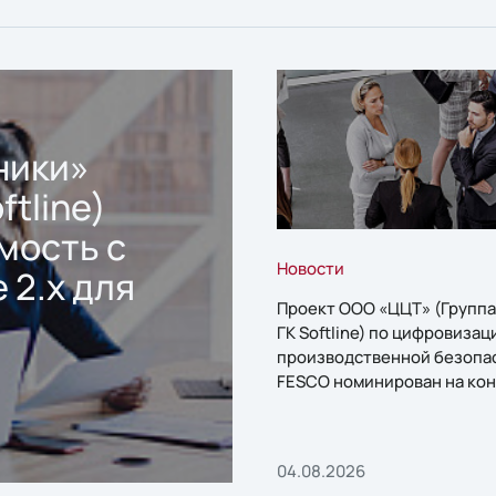
ники»
ftline)
мость с
Новости
 2.x для
Проект ООО «ЦЦТ» (Группа
ГК Softline) по цифровизац
производственной безопа
FESCO номинирован на кон
«1С:Проект года»
04.08.2026