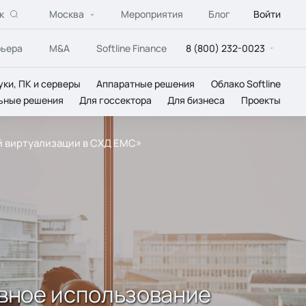
к
Москва
Мероприятия
Блог
Войти
рьера
M&A
Softline Finance
8 (800) 232-0023
уки, ПК и серверы
Аппаратные решения
Облако Softline
ьные решения
Для госсектора
Для бизнеса
Проекты
й виртуализации в СХД EMC»
ивное использование