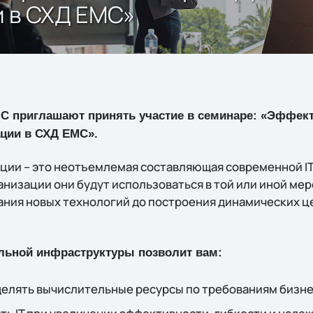
и в СХД EMC»
EMC приглашают принять участие в семинаре: «Эффек
ации в СХД EMC».
ции – это неотъемлемая составляющая современной I
низации они будут использоваться в той или иной мер
ания новых технологий до построения динамических ц
льной инфраструктуры позволит вам:
елять вычислительные ресурсы по требованиям бизне