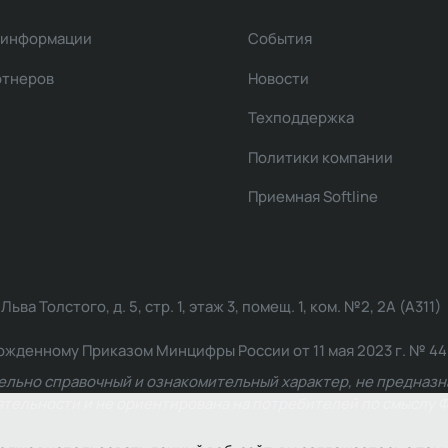
 информации
События
ртнеров
Новости
Техподдержка
Политики компании
Приемная Softline
ва Толстого, д. 5, стр. 1, этаж 3, помещ. 1, ком. №2, 2А (А311)
жденному Приказом Минцифры России от 11 мая 2023 г. № 449: 2
ельно справочный и ознакомительный характер, не предназна
ельности и не ориентирована на потребителей по смыслу Ф