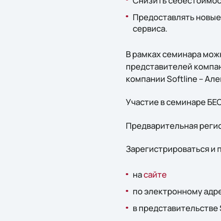
Снизить себестоимост
Предоставлять новые 
сервиса.
В рамках семинара мож
представителей компан
компании Softline – Ал
Участие в семинаре Б
Предварительная регис
Зарегистрироваться и
на
сайте
по электронному адр
в представительстве S