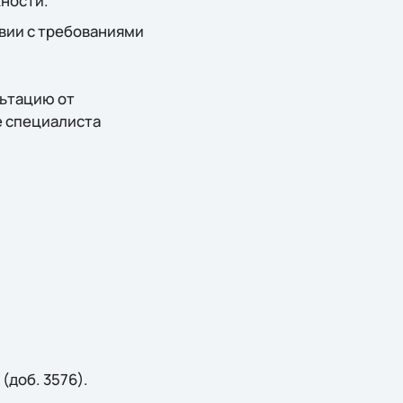
жности.
вии с требованиями
льтацию от
е специалиста
(доб. 3576).