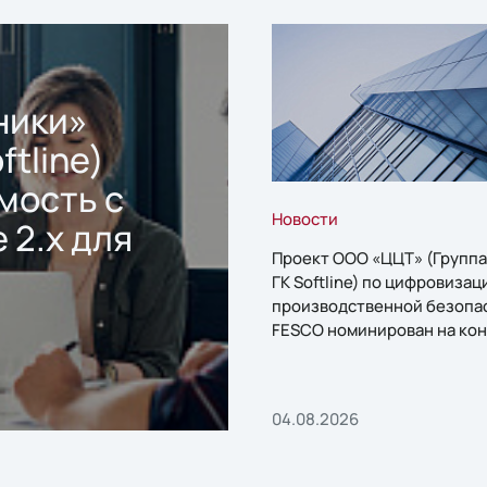
ники»
ftline)
мость с
Новости
 2.x для
Проект ООО «ЦЦТ» (Группа
ГК Softline) по цифровизац
производственной безопа
FESCO номинирован на кон
«1С:Проект года»
04.08.2026