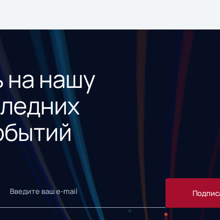
 на нашу
следних
обытий
Подпис