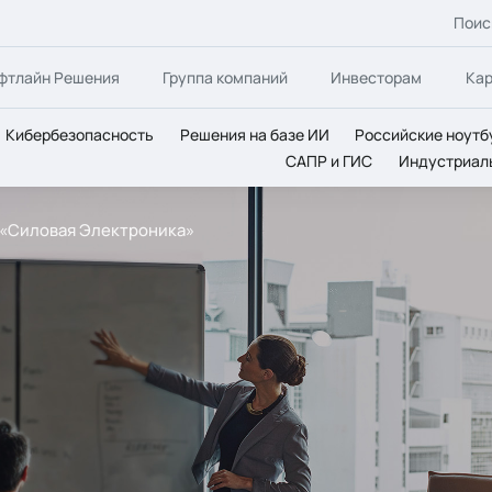
Поис
фтлайн Решения
Группа компаний
Инвесторам
Ка
Кибербезопасность
Решения на базе ИИ
Российские ноутб
САПР и ГИС
Индустриал
 «Силовая Электроника»