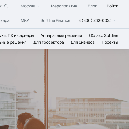
к
Москва
Мероприятия
Блог
Войти
рьера
M&A
Softline Finance
8 (800) 232-0023
уки, ПК и серверы
Аппаратные решения
Облако Softline
ьные решения
Для госсектора
Для бизнеса
Проекты