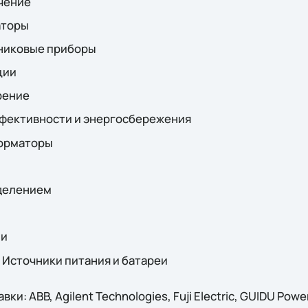
чение
аторы
никовые приборы
ции
рение
фективности и энергосбережения
форматоры
делением
ии
 Источники питания и батареи
и: ABB, Agilent Technologies, Fuji Electric, GUIDU Power 