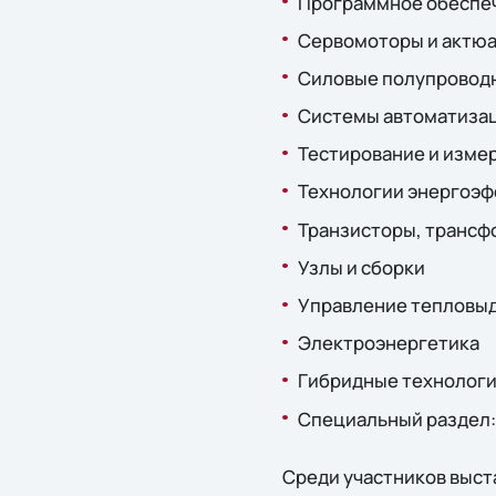
Программное обеспе
Сервомоторы и актю
Силовые полупровод
Системы автоматиза
Тестирование и изме
Технологии энергоэф
Транзисторы, транс
Узлы и сборки
Управление тепловы
Электроэнергетика
Гибридные технолог
Специальный раздел:
Среди участников выставк