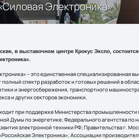
«Силовая Электроника»
оскве, в выставочном центре Крокус Экспо, состоит
ектроника».
ктроника» – это единственная специализированная выс
 полный спектр разработок и готовых решений в обла
етики и энергосбережения, транспортного машиностр
са и других секторов экономики.
ходит при поддержке Министерства промышленности и
ной Думы по энергетике; Федерального агентства по н
звития электронной техники РФ; Правительства г. Мос
«Российская Электроника»; Ассоциации производите