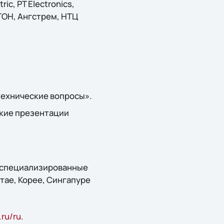
ric, PT Electronics,
ИТОН, Ангстрем, НТЦ
технические вопросы».
ские презентации
 специализированные
тае, Корее, Сингапуре
ru/ru
.