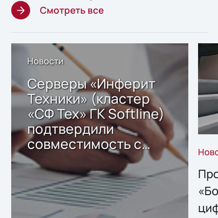
Смотреть все
Новости
Серверы «Инферит
Техники» (кластер
«СФ Тех» ГК Softline)
подтвердили
совместимость с
Нов
решением Sharx
Storage 2.x для
Про
хранения данных
«Бо
ци