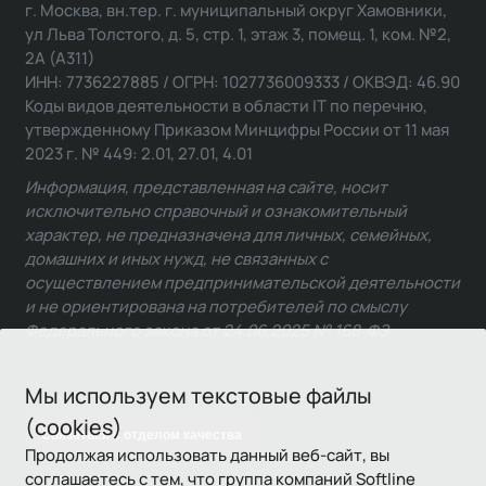
г. Москва, вн.тер. г. муниципальный округ Хамовники,
ул Льва Толстого, д. 5, стр. 1, этаж 3, помещ. 1, ком. №2,
2А (А311)
ИНН: 7736227885 / ОГРН: 1027736009333 / ОКВЭД: 46.90
Коды видов деятельности в области IT по перечню,
утвержденному Приказом Минцифры России от 11 мая
2023 г. № 449: 2.01, 27.01, 4.01
Информация, представленная на сайте, носит
исключительно справочный и ознакомительный
характер, не предназначена для личных, семейных,
домашних и иных нужд, не связанных с
осуществлением предпринимательской деятельности
и не ориентирована на потребителей по смыслу
Федерального закона от 24.06.2025 № 168-ФЗ.
Мы используем текстовые файлы
(cookies)
Связаться с отделом качества
Продолжая использовать данный веб-сайт, вы
соглашаетесь с тем, что группа компаний Softline