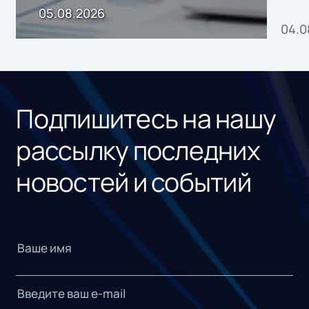
пр
05.08.2026
04.0
без
ном
«1С
Подпишитесь на нашу
рассылку последних
новостей и событий