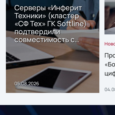
Серверы «Инферит
Техники» (кластер
«СФ Тех» ГК Softline)
подтвердили
совместимость с
Нов
решением Sharx
Storage 2.x для
Про
хранения данных
«Бо
ци
пр
05.08.2026
04.0
без
ном
«1С