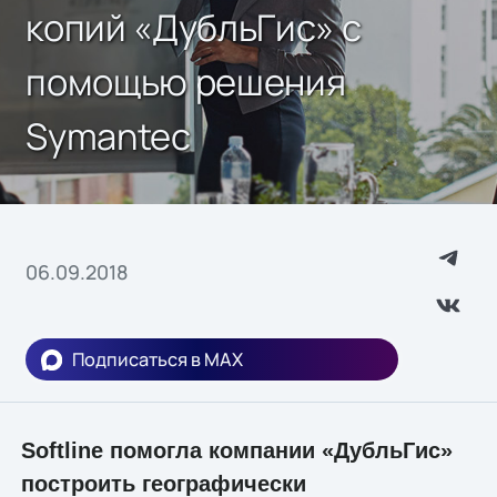
копий «ДубльГис» с
помощью решения
Symantec
06.09.2018
Подписаться в MAX
Softline помогла компании «ДубльГис»
построить географически