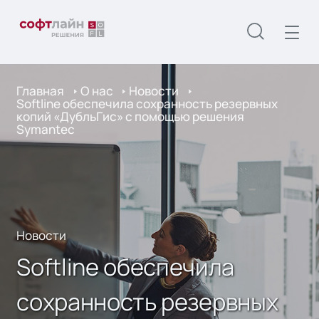
Главная
О нас
Новости
Softline обеспечила сохранность резервных
копий «ДубльГис» с помощью решения
Symantec
Новости
Softline обеспечила
сохранность резервных