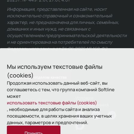
Информация, представленная на сайте, носит
исключительно справочный и ознакомительный
характер, не предназначена для личных, семейных,
домашних и иных нужд, не связанных с
осуществлением предпринимательской деятельности
и не ориентирована на потребителей по смыслу
Федерального закона от 24.06.2025 № 168-ФЗ.
Мы используем текстовые файлы
(cookies)
Связаться с отделом качества
Продолжая использовать данный веб-сайт, вы
соглашаетесь с тем, что группа компаний Softline
может
Условия
© 1993—2026 Softline
использовать текстовые файлы (cookies)
использования
, необходимые для работы сайта и анализа
посещаемости, в целях хранения ваших учетных
Политика
данных, параметров и предпочтений.
конфиденциальности
Принять