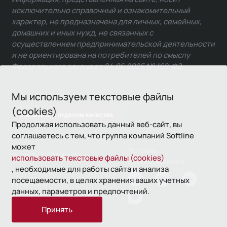
исключительно справочный и ознакомительный
характер, не предназначена для личных, семейных,
домашних и иных нужд, не связанных с
осуществлением предпринимательской деятельности
и не ориентирована на потребителей по смыслу
Федерального закона от 24.06.2025 № 168-ФЗ.
Мы используем текстовые файлы
(cookies)
Связаться с отделом качества
Продолжая использовать данный веб-сайт, вы
соглашаетесь с тем, что группа компаний Softline
может
Условия
© 1993—2026 Softline
использовать текстовые файлы (cookies)
использования
, необходимые для работы сайта и анализа
посещаемости, в целях хранения ваших учетных
Политика
данных, параметров и предпочтений.
конфиденциальности
Принять
16+