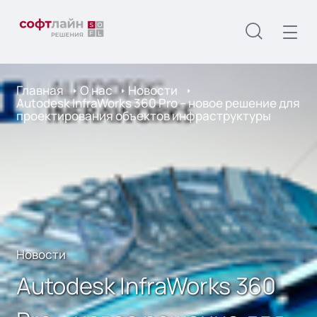
Главная
О нас
Новости
Autodesk InfraWorks 360 Pro – новое решение для
проектирования объектов инфраструктуры
Новости
Autodesk InfraWorks 360