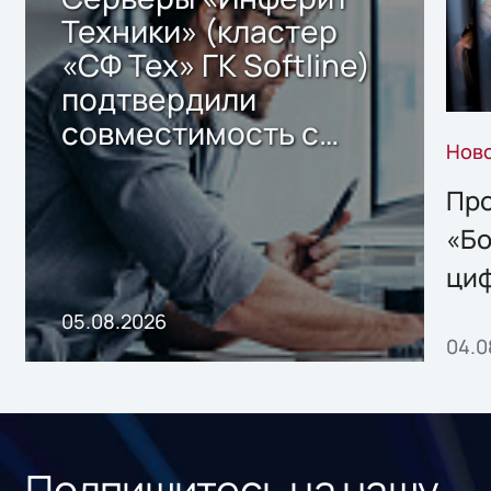
Техники» (кластер
«СФ Тех» ГК Softline)
подтвердили
совместимость с
Нов
решением Sharx
Storage 2.x для
Про
хранения данных
«Бо
ци
пр
05.08.2026
04.0
без
ном
«1С
Подпишитесь на нашу