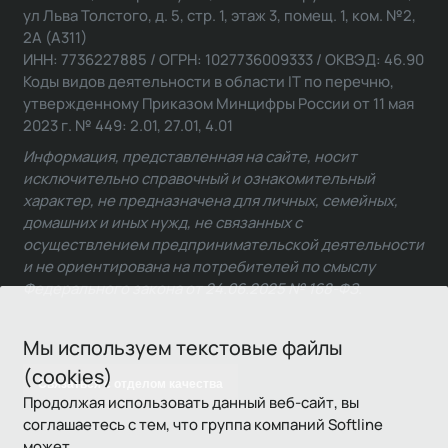
ул Льва Толстого, д. 5, стр. 1, этаж 3, помещ. 1, ком. №2,
2А (А311)
ИНН: 7736227885 / ОГРН: 1027736009333 / ОКВЭД: 46.90
Коды видов деятельности в области IT по перечню,
утвержденному Приказом Минцифры России от 11 мая
2023 г. № 449: 2.01, 27.01, 4.01
Информация, представленная на сайте, носит
исключительно справочный и ознакомительный
характер, не предназначена для личных, семейных,
домашних и иных нужд, не связанных с
осуществлением предпринимательской деятельности
и не ориентирована на потребителей по смыслу
Федерального закона от 24.06.2025 № 168-ФЗ.
Мы используем текстовые файлы
(cookies)
Связаться с отделом качества
Продолжая использовать данный веб-сайт, вы
соглашаетесь с тем, что группа компаний Softline
может