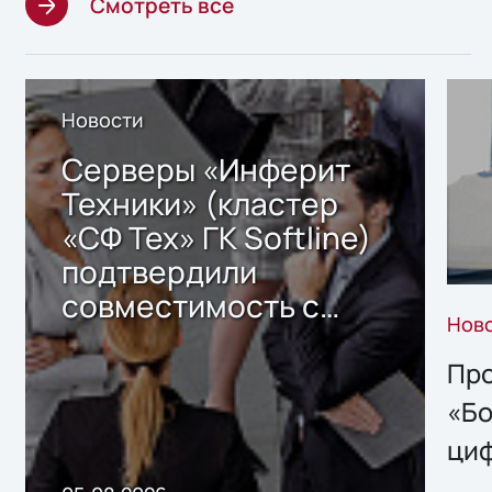
Смотреть все
Новости
Серверы «Инферит
Техники» (кластер
«СФ Тех» ГК Softline)
подтвердили
совместимость с
Нов
решением Sharx
Storage 2.x для
Про
хранения данных
«Бо
ци
пр