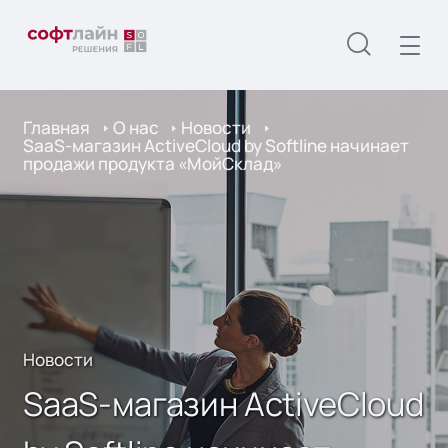
Главная
О нас
Новости
SaaS-магазин ActiveCloud by Softline начинает
продажи продукта «МойСклад»
Новости
SaaS-магазин ActiveCloud