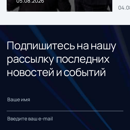
05.08.2026
04.0
без
ном
«1С
Подпишитесь на нашу
рассылку последних
новостей и событий