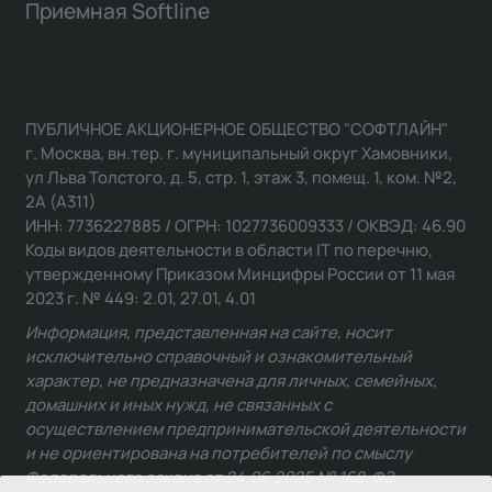
Приемная Softline
ПУБЛИЧНОЕ АКЦИОНЕРНОЕ ОБЩЕСТВО "СОФТЛАЙН"
г. Москва, вн.тер. г. муниципальный округ Хамовники,
ул Льва Толстого, д. 5, стр. 1, этаж 3, помещ. 1, ком. №2,
2А (А311)
ИНН: 7736227885 / ОГРН: 1027736009333 / ОКВЭД: 46.90
Коды видов деятельности в области IT по перечню,
утвержденному Приказом Минцифры России от 11 мая
2023 г. № 449: 2.01, 27.01, 4.01
Информация, представленная на сайте, носит
исключительно справочный и ознакомительный
характер, не предназначена для личных, семейных,
домашних и иных нужд, не связанных с
осуществлением предпринимательской деятельности
и не ориентирована на потребителей по смыслу
Федерального закона от 24.06.2025 № 168-ФЗ.