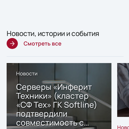
Новости, истории и события
Смотреть все
Новости
Серверы «Инферит
Техники» (кластер
«СФ Тех» ГК Softline)
подтвердили
совместимость с
Нов