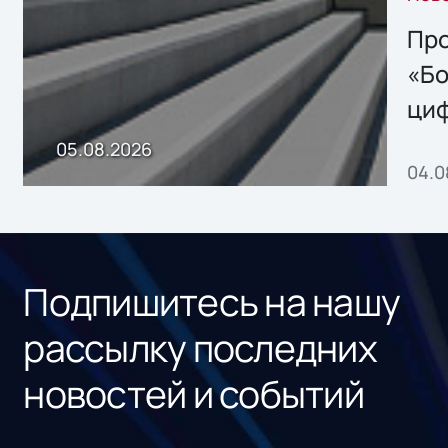
решением Sharx
Storage 2.x для
Про
хранения данных
«Бо
ци
пр
05.08.2026
04.0
без
ном
«1С
Подпишитесь на нашу
рассылку последних
новостей и событий