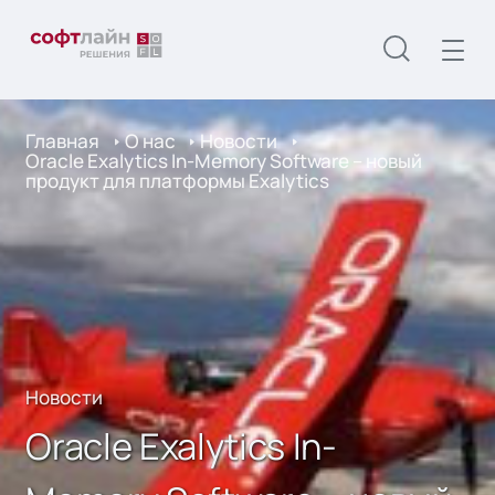
Главная
О нас
Новости
Oracle Exalytics In-Memory Software – новый
продукт для платформы Exalytics
Новости
Oracle Exalytics In-