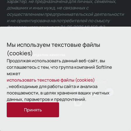
характер, не предназначена для личных, семейных,
домашних и иных нужд, не связанных с
осуществлением предпринимательской деятельности
и не ориентирована на потребителей по смыслу
Федерального закона от 24.06.2025 № 168-ФЗ.
Мы используем текстовые файлы
(cookies)
Связаться с отделом качества
Продолжая использовать данный веб-сайт, вы
соглашаетесь с тем, что группа компаний Softline
может
Условия
© 1993—2026 Softline
использовать текстовые файлы (cookies)
использования
, необходимые для работы сайта и анализа
посещаемости, в целях хранения ваших учетных
Политика
данных, параметров и предпочтений.
конфиденциальности
Принять
16+