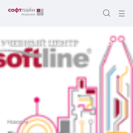
Главная
О нас
Новости
Бесплатный семинар «Знакомство с R76 Check
Point»
Новости