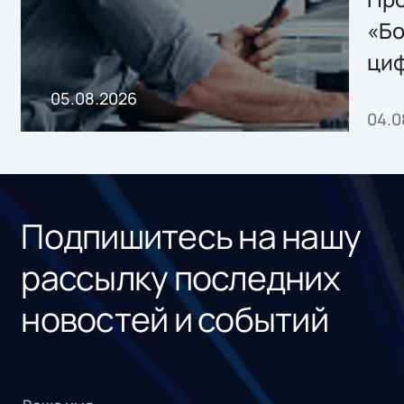
хранения данных
«Бо
ци
пр
05.08.2026
04.0
без
ном
«1С
Подпишитесь на нашу
рассылку последних
новостей и событий