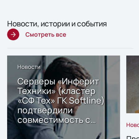
Новости, истории и события
Смотреть все
Новости
Серверы «Инферит
Техники» (кластер
«СФ Тех» ГК Softline)
подтвердили
совместимость с
Нов
решением Sharx
Storage 2.x для
Про