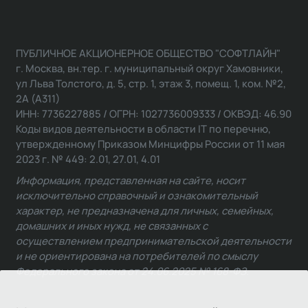
ПУБЛИЧНОЕ АКЦИОНЕРНОЕ ОБЩЕСТВО "СОФТЛАЙН"
г. Москва, вн.тер. г. муниципальный округ Хамовники,
ул Льва Толстого, д. 5, стр. 1, этаж 3, помещ. 1, ком. №2,
2А (А311)
ИНН: 7736227885 / ОГРН: 1027736009333 / ОКВЭД: 46.90
Коды видов деятельности в области IT по перечню,
утвержденному Приказом Минцифры России от 11 мая
2023 г. № 449: 2.01, 27.01, 4.01
Информация, представленная на сайте, носит
исключительно справочный и ознакомительный
характер, не предназначена для личных, семейных,
домашних и иных нужд, не связанных с
осуществлением предпринимательской деятельности
и не ориентирована на потребителей по смыслу
Федерального закона от 24.06.2025 № 168-ФЗ.