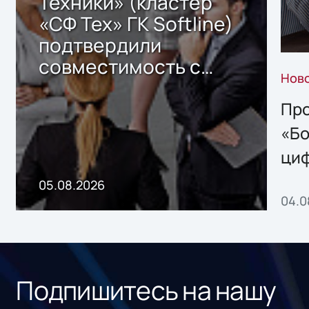
Техники» (кластер
«СФ Тех» ГК Softline)
подтвердили
совместимость с
Нов
решением Sharx
Storage 2.x для
Про
хранения данных
«Бо
ци
пр
05.08.2026
04.0
без
ном
«1С
Подпишитесь на нашу