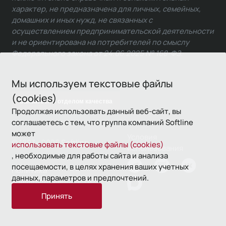
характер, не предназначена для личных, семейных,
домашних и иных нужд, не связанных с
осуществлением предпринимательской деятельности
и не ориентирована на потребителей по смыслу
Федерального закона от 24.06.2025 № 168-ФЗ.
Мы используем текстовые файлы
(cookies)
Связаться с отделом качества
Продолжая использовать данный веб-сайт, вы
соглашаетесь с тем, что группа компаний Softline
может
Условия
© 1993—2026 Softline
использовать текстовые файлы (cookies)
использования
, необходимые для работы сайта и анализа
посещаемости, в целях хранения ваших учетных
Политика
данных, параметров и предпочтений.
конфиденциальности
Принять
16+