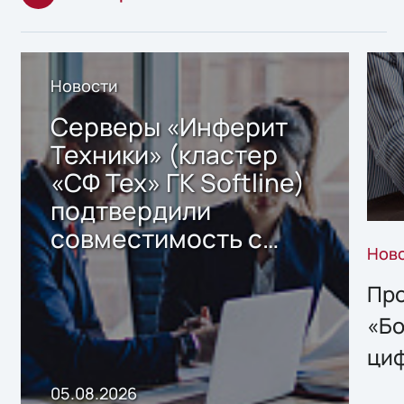
Новости
Серверы «Инферит
Техники» (кластер
«СФ Тех» ГК Softline)
подтвердили
совместимость с
Нов
решением Sharx
Storage 2.x для
Про
хранения данных
«Бо
ци
пр
05.08.2026