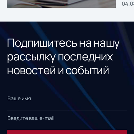
04.0
без
ном
«1С
Подпишитесь на нашу
рассылку последних
новостей и событий