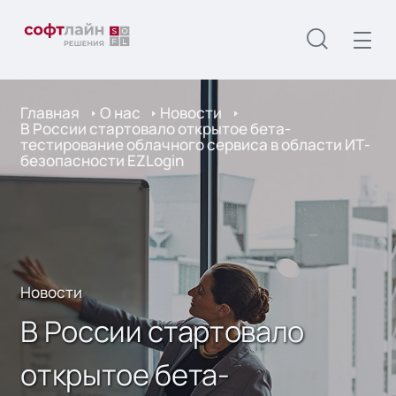
Главная
О нас
Новости
В России стартовало открытое бета-
тестирование облачного сервиса в области ИТ-
безопасности EZLogin
Новости
В России стартовало
открытое бета-