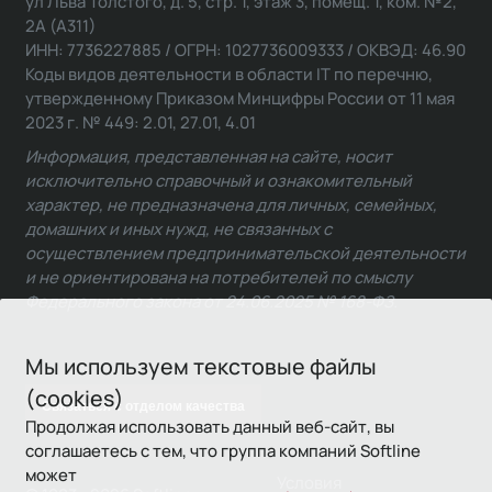
ул Льва Толстого, д. 5, стр. 1, этаж 3, помещ. 1, ком. №2,
2А (А311)
ИНН: 7736227885 / ОГРН: 1027736009333 / ОКВЭД: 46.90
Коды видов деятельности в области IT по перечню,
утвержденному Приказом Минцифры России от 11 мая
2023 г. № 449: 2.01, 27.01, 4.01
Информация, представленная на сайте, носит
исключительно справочный и ознакомительный
характер, не предназначена для личных, семейных,
домашних и иных нужд, не связанных с
осуществлением предпринимательской деятельности
и не ориентирована на потребителей по смыслу
Федерального закона от 24.06.2025 № 168-ФЗ.
Мы используем текстовые файлы
(cookies)
Связаться с отделом качества
Продолжая использовать данный веб-сайт, вы
соглашаетесь с тем, что группа компаний Softline
может
Условия