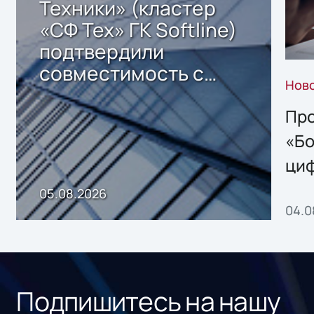
Техники» (кластер
«СФ Тех» ГК Softline)
подтвердили
совместимость с
Нов
решением Sharx
Storage 2.x для
Про
хранения данных
«Бо
ци
пр
05.08.2026
04.0
без
ном
«1С
Подпишитесь на нашу