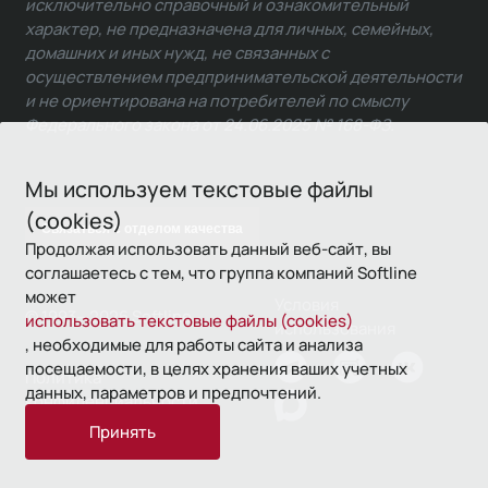
исключительно справочный и ознакомительный
характер, не предназначена для личных, семейных,
домашних и иных нужд, не связанных с
осуществлением предпринимательской деятельности
и не ориентирована на потребителей по смыслу
Федерального закона от 24.06.2025 № 168-ФЗ.
Мы используем текстовые файлы
(cookies)
Связаться с отделом качества
Продолжая использовать данный веб-сайт, вы
соглашаетесь с тем, что группа компаний Softline
может
Условия
© 1993—2026 Softline
использовать текстовые файлы (cookies)
использования
, необходимые для работы сайта и анализа
посещаемости, в целях хранения ваших учетных
Политика
данных, параметров и предпочтений.
конфиденциальности
Принять
16+