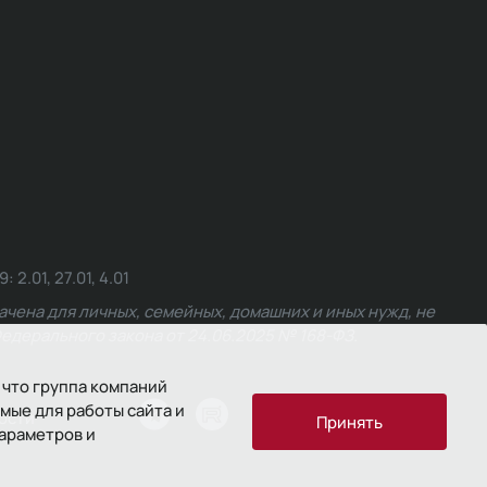
.01, 27.01, 4.01
чена для личных, семейных, домашних и иных нужд, не
едерального закона от 24.06.2025 № 168-ФЗ.
 что группа компаний
мые для работы сайта и
ости
Принять
параметров и