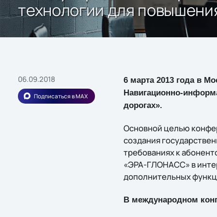
технологии для повышения
06.09.2018
6 марта 2013 года в 
Навигационно-информа
Подписаться в MAX
дорогах».
Основной целью конфер
создания государствен
требованиях к абонен
«ЭРА-ГЛОНАСС» в инте
дополнительных функци
В международном конг