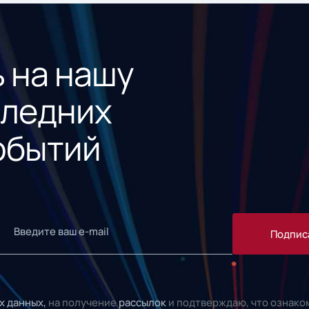
 на нашу
следних
обытий
Подпис
х данных,
на получение
рассылок
и подтверждаю, что ознако