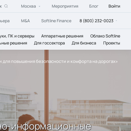
к
Москва
Мероприятия
Блог
Войти
рьера
M&A
Softline Finance
8 (800) 232-0023
уки, ПК и серверы
Аппаратные решения
Облако Softline
ьные решения
Для госсектора
Для бизнеса
Проекты
для повышения безопасности и комфорта на дорогах»
нно-информационные