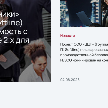
ники»
ftline)
мость с
Новости
 2.x для
Проект ООО «ЦЦТ» (Группа
ГК Softline) по цифровизац
производственной безопа
FESCO номинирован на кон
«1С:Проект года»
04.08.2026