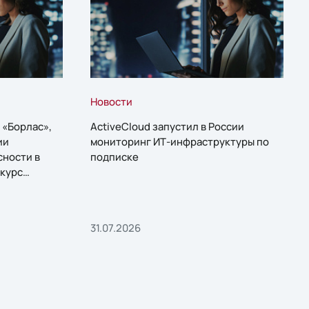
Новости
 «Борлас»,
ActiveCloud запустил в России
ии
мониторинг ИТ-инфраструктуры по
сности в
подписке
курс
31.07.2026