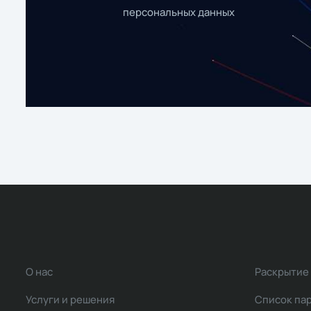
персональных данных
О нас
Раскрытие
Услуги и решения
Список па