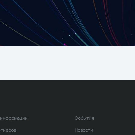
 информации
События
ртнеров
Новости