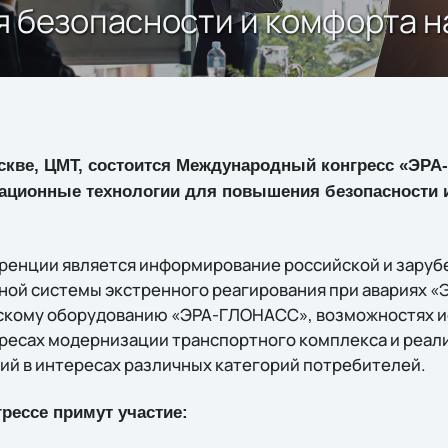
 безопасности и комфорта н
Москве, ЦМТ, состоится Международный конгресс «ЭР
ционные технологии для повышения безопасности 
енции является информирование российской и зарубе
ной системы экстренного реагирования при авариях 
тскому оборудованию «ЭРА-ГЛОНАСС», возможностях 
ресах модернизации транспортного комплекса и реал
й в интересах различных категорий потребителей.
рессе примут участие: