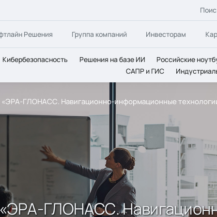
Поис
фтлайн Решения
Группа компаний
Инвесторам
Ка
Кибербезопасность
Решения на базе ИИ
Российские ноутб
САПР и ГИС
Индустриал
«ЭРА-ГЛОНАСС. Навигационно-информационные технологии 
 «ЭРА-ГЛОНАСС. Навигацио