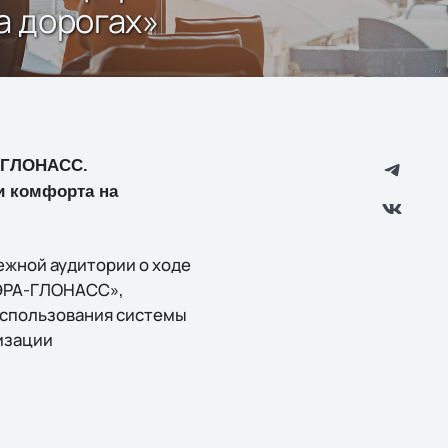
а дорогах»
А-ГЛОНАСС.
и комфорта на
жной аудитории о ходе
«ЭРА-ГЛОНАСС»,
использования системы
изации