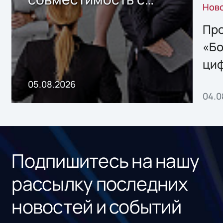
Нов
решением Sharx
Storage 2.x для
Про
хранения данных
«Бо
ци
пр
05.08.2026
04.0
без
ном
«1С
Подпишитесь на нашу
рассылку последних
новостей и событий