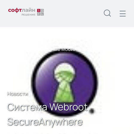
Главная
О нас
Новости
Система Webroot SecureAnywhere научилась
защищать служебные мобильные устройства
Новости
Система Webroot
SecureAnywhere