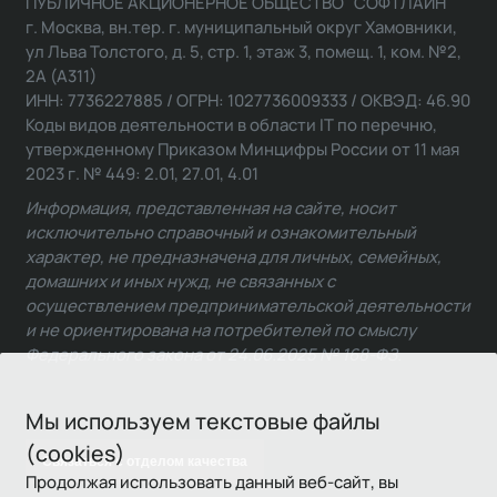
ПУБЛИЧНОЕ АКЦИОНЕРНОЕ ОБЩЕСТВО "СОФТЛАЙН"
г. Москва, вн.тер. г. муниципальный округ Хамовники,
ул Льва Толстого, д. 5, стр. 1, этаж 3, помещ. 1, ком. №2,
2А (А311)
ИНН: 7736227885 / ОГРН: 1027736009333 / ОКВЭД: 46.90
Коды видов деятельности в области IT по перечню,
утвержденному Приказом Минцифры России от 11 мая
2023 г. № 449: 2.01, 27.01, 4.01
Информация, представленная на сайте, носит
исключительно справочный и ознакомительный
характер, не предназначена для личных, семейных,
домашних и иных нужд, не связанных с
осуществлением предпринимательской деятельности
и не ориентирована на потребителей по смыслу
Федерального закона от 24.06.2025 № 168-ФЗ.
Мы используем текстовые файлы
(cookies)
Связаться с отделом качества
Продолжая использовать данный веб-сайт, вы