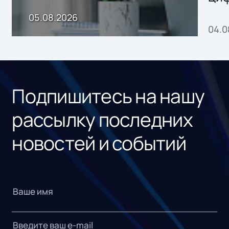
пр
05.08.2026
04.0
без
ном
«1С
Подпишитесь на нашу
рассылку последних
новостей и событий