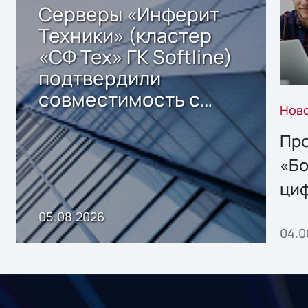
Серверы «Инферит
Техники» (кластер
«СФ Тех» ГК Softline)
подтвердили
совместимость с
Нов
решением Sharx
Storage 2.x для
Про
хранения данных
«Бо
ци
пр
05.08.2026
04.0
без
ном
«1С