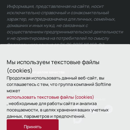
Информация, представленная на сайте, носит
исключительно справочный и ознакомительный
характер, не предназначена для личных, семейных,
домашних и иных нужд, не связанных с
осуществлением предпринимательской деятельности
и не ориентирована на потребителей по смыслу
Федерального закона от 24.06.2025 № 168-ФЗ.
Мы используем текстовые файлы
(cookies)
Связаться с отделом качества
Продолжая использовать данный веб-сайт, вы
соглашаетесь с тем, что группа компаний Softline
может
Условия
© 1993—2026 Softline
использовать текстовые файлы (cookies)
использования
, необходимые для работы сайта и анализа
посещаемости, в целях хранения ваших учетных
Политика
данных, параметров и предпочтений.
конфиденциальности
Принять