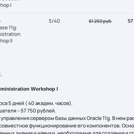
hop I
e
5/40
61 250 руб.
57
ase 11g:
istration
hop II
.
dministration Workshop I
а 5 дней ( 40 академ. часов).
шателя – 57 750 рублей.
управления сервером базы данных Oracle 11g. В нем р
 совместное функционирование его компонентов. Основ
анных знания и навыки, необходимые для создания и 