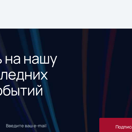
 на нашу
следних
обытий
Подпис