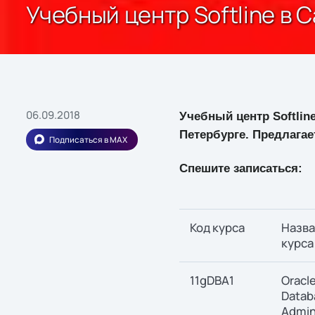
Учебный центр Softline в 
06.09.2018
Учебный центр Softlin
Петербурге. Предлагае
Подписаться в MAX
Спешите записаться:
Код курса
Назв
курса
11gDBA1
Oracl
Datab
Admin