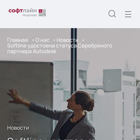
Главная
О нас
Новости
Softline удостоена статуса Серебряного
партнера Autodesk
Новости