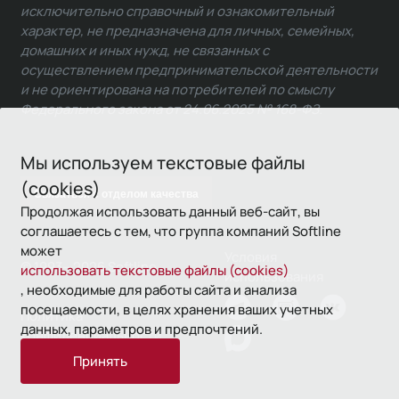
исключительно справочный и ознакомительный
характер, не предназначена для личных, семейных,
домашних и иных нужд, не связанных с
осуществлением предпринимательской деятельности
и не ориентирована на потребителей по смыслу
Федерального закона от 24.06.2025 № 168-ФЗ.
Мы используем текстовые файлы
(cookies)
Связаться с отделом качества
Продолжая использовать данный веб-сайт, вы
соглашаетесь с тем, что группа компаний Softline
может
Условия
© 1993—2026 Softline
использовать текстовые файлы (cookies)
использования
, необходимые для работы сайта и анализа
посещаемости, в целях хранения ваших учетных
Политика
данных, параметров и предпочтений.
конфиденциальности
Принять
16+