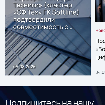
Техники» (кластер
«СФ Тех» ГК Softline)
подтвердили
совместимость с
Нов
решением Sharx
Storage 2.x для
Про
хранения данных
«Бо
ци
пр
05.08.2026
04.0
без
ном
«1С
Подпишитесь на нашу