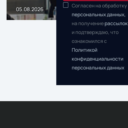
Согласен на обработку
пр
05.08.2026
персональных данных,
04.0
без
на получение
рассылок
ном
и подтверждаю, что
«1С
ознакомился с
Политикой
конфиденциальности
персональных данных