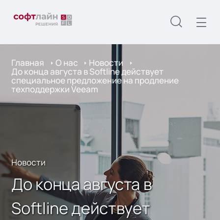
Главная
О нас
Новости
До конца августа в Softline действует
специальное предложение на продление
техподдержки Veeam
Новости
До конца августа в
Softline действует