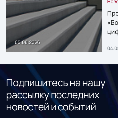
Нов
решением Sharx
Storage 2.x для
Про
хранения данных
«Бо
ци
пр
05.08.2026
04.0
без
ном
«1С
Подпишитесь на нашу
рассылку последних
новостей и событий