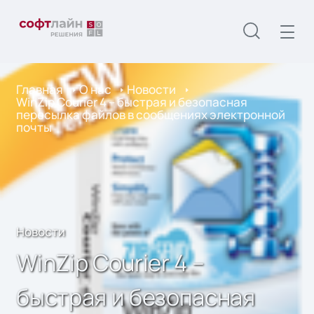
Главная
О нас
Новости
WinZip Courier 4 – быстрая и безопасная
пересылка файлов в сообщениях электронной
почты
Новости
WinZip Courier 4 –
быстрая и безопасная