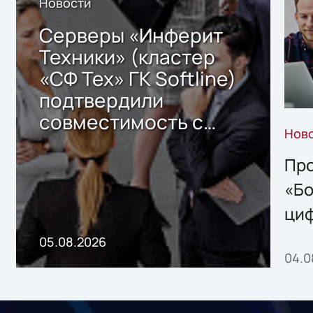
Новости
Серверы «Инферит
Техники» (кластер
«СФ Тех» ГК Softline)
подтвердили
совместимость с
Нов
решением Sharx
Storage 2.x для
Про
хранения данных
«Бо
ци
пр
05.08.2026
04.0
без
ном
«1С