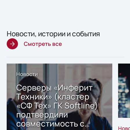
Новости, истории и события
Смотреть все
Новости
Серверы «Инферит
Техники» (кластер
«СФ Тех» ГК Softline)
подтвердили
совместимость с
Нов