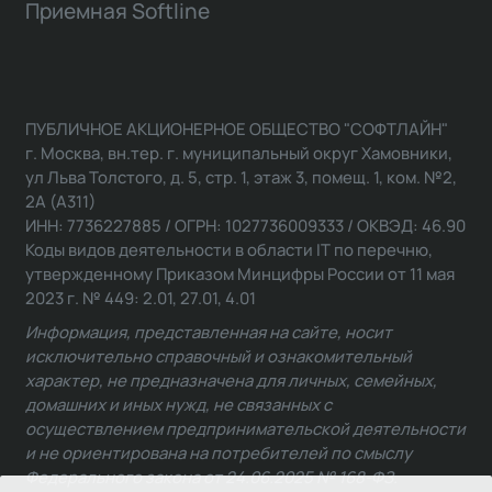
Приемная Softline
ПУБЛИЧНОЕ АКЦИОНЕРНОЕ ОБЩЕСТВО "СОФТЛАЙН"
г. Москва, вн.тер. г. муниципальный округ Хамовники,
ул Льва Толстого, д. 5, стр. 1, этаж 3, помещ. 1, ком. №2,
2А (А311)
ИНН: 7736227885 / ОГРН: 1027736009333 / ОКВЭД: 46.90
Коды видов деятельности в области IT по перечню,
утвержденному Приказом Минцифры России от 11 мая
2023 г. № 449: 2.01, 27.01, 4.01
Информация, представленная на сайте, носит
исключительно справочный и ознакомительный
характер, не предназначена для личных, семейных,
домашних и иных нужд, не связанных с
осуществлением предпринимательской деятельности
и не ориентирована на потребителей по смыслу
Федерального закона от 24.06.2025 № 168-ФЗ.