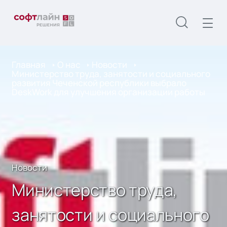
Главная
О нас
Новости
Министерство труда, занятости и социального
развития Чеченской республики выбрало
DeskWork для улучшения организации работы
Новости
Министерство труда,
занятости и социального