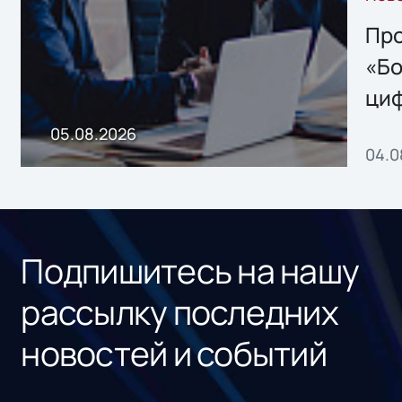
решением Sharx
Storage 2.x для
Про
хранения данных
«Бо
ци
пр
05.08.2026
04.0
без
ном
«1С
Подпишитесь на нашу
рассылку последних
новостей и событий