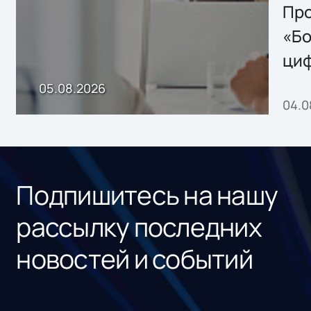
Storage 2.x для
Про
хранения данных
«Бо
ци
пр
05.08.2026
04.0
без
ном
«1С
Подпишитесь на нашу
рассылку последних
новостей и событий