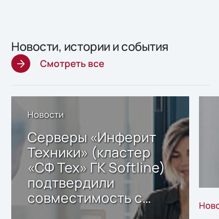
Новости, истории и события
Смотреть все
Новости
Серверы «Инферит
Техники» (кластер
«СФ Тех» ГК Softline)
подтвердили
совместимость с
Нов
решением Sharx