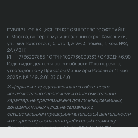
ПУБЛИЧНОЕ АКЦИОНЕРНОЕ ОБЩЕСТВО "СОФТЛАЙН"
г. Москва, вн.тер. г. муниципальный округ Хамовники,
ул Льва Толстого, д. 5, стр. 1, этаж 3, помещ. 1, ком. №2,
2А (А311)
ИНН: 7736227885 / ОГРН: 1027736009333 / ОКВЭД: 46.90
Коды видов деятельности в области IT по перечню,
утвержденному Приказом Минцифры России от 11 мая
2023 г. № 449: 2.01, 27.01, 4.01
Информация, представленная на сайте, носит
исключительно справочный и ознакомительный
характер, не предназначена для личных, семейных,
домашних и иных нужд, не связанных с
осуществлением предпринимательской деятельности
и не ориентирована на потребителей по смыслу
Федерального закона от 24.06.2025 № 168-ФЗ.