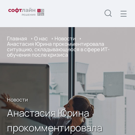
Главная
О нас
Новости
Анастасия Юрина прокомментировала
ситуацию, складывающуюся в сфере ИТ-
обучения после кризиса
Новости
Анастасия Юрина
прокомментировала