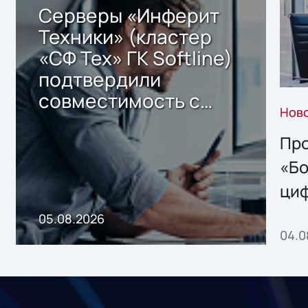
Серверы «Инферит
Техники» (кластер
«СФ Тех» ГК Softline)
подтвердили
совместимость с
Нов
решением Sharx
Storage 2.x для
Про
хранения данных
«Бо
ци
пр
05.08.2026
04.0
без
ном
«1С