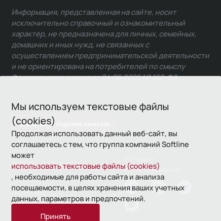
Информация, представленная на сайте, носит
исключительно справочный и ознакомительный
характер, не предназначена для личных, семейных,
домашних и иных нужд, не связанных с
осуществлением предпринимательской деятельности
и не ориентирована на потребителей по смыслу
Федерального закона от 24.06.2025 № 168-ФЗ.
Мы используем текстовые файлы
(cookies)
Связаться с отделом качества
Продолжая использовать данный веб-сайт, вы
соглашаетесь с тем, что группа компаний Softline
может
Условия
© 1993—2026 Softline
использовать текстовые файлы (cookies)
использования
, необходимые для работы сайта и анализа
посещаемости, в целях хранения ваших учетных
Политика
данных, параметров и предпочтений.
конфиденциальности
Принять